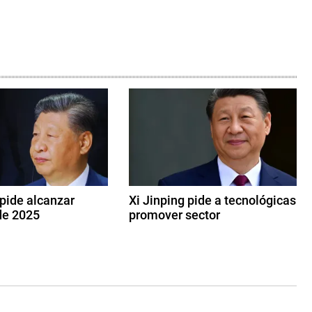
 pide alcanzar
Xi Jinping pide a tecnológicas
de 2025
promover sector
1
7
d
e
f