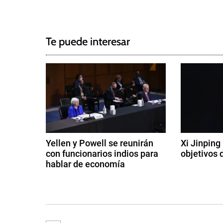
N
a
g
a
g
Te puede interesar
e
v
d
e
A
l
g
e
m
a
a
c
n
Yellen y Powell se reunirán
Xi Jinping
i
con funcionarios indios para
objetivos 
i
a
hablar de economía
9
,
ó
1
d
B
2
e
u
n
d
di
n
e
ci
d
d