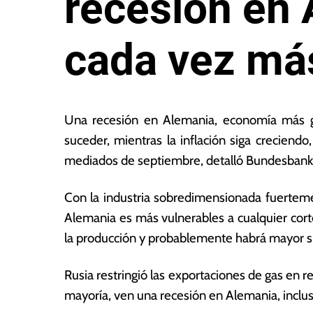
recesión en
cada vez má
2
L
2
a
Una recesión en Alemania, economía más g
d
s
suceder, mientras la inflación siga crecien
e
N
mediados de septiembre, detalló Bundesbank
a
o
g
ta
o
s
Con la industria sobredimensionada fuerteme
s
E
Alemania es más vulnerables a cualquier cort
t
c
la producción y probablemente habrá mayor s
o
o
d
n
e
ó
Rusia restringió las exportaciones de gas en 
2
m
mayoría, ven una recesión en Alemania, inclus
0
ic