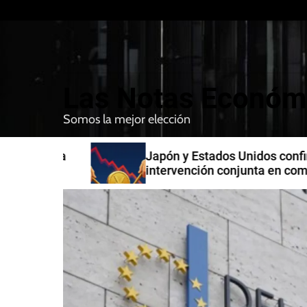
S
k
i
p
t
Las Notas Económ
o
c
Somos la mejor elección
o
n
n India
Japón y Estados Unidos confirman
t
intervención conjunta en compra 
e
yenes
n
t