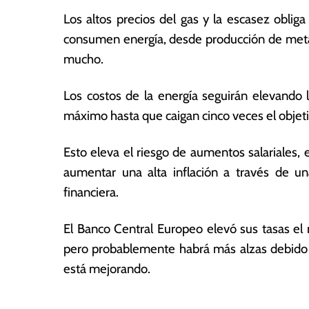
2
a
Los altos precios del gas y la escasez oblig
2
s
consumen energía, desde producción de metale
mucho.
Los costos de la energía seguirán elevando 
máximo hasta que caigan cinco veces el objet
Esto eleva el riesgo de aumentos salariales,
aumentar una alta inflación a través de una 
financiera.
El Banco Central Europeo elevó sus tasas el 
pero probablemente habrá más alzas debido q
está mejorando.
T