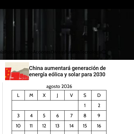
ía
Política
Mundo
Acciones
Divisas
Futuros
Tecnología
B
u
s
China aumentará generación de
c
energía eólica y solar para 2030
a
r
agosto 2026
L
M
X
J
V
S
D
1
2
3
4
5
6
7
8
9
10
11
12
13
14
15
16