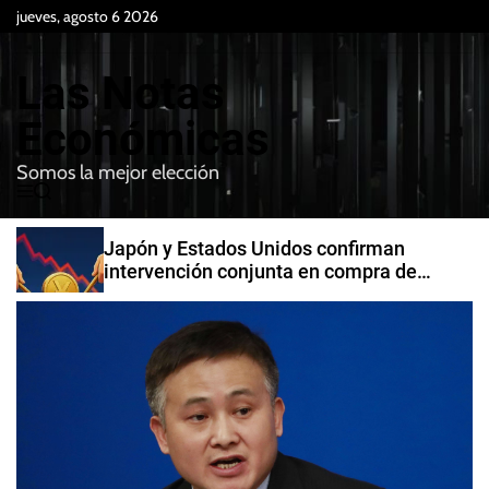
S
jueves, agosto 6 2026
k
i
Las Notas
p
t
Económicas
o
Somos la mejor elección
c
M
B
o
e
u
n
n
s
Japón y Estados Unidos confirman
t
u
c
intervención conjunta en compra de
e
a
yenes
r
n
t