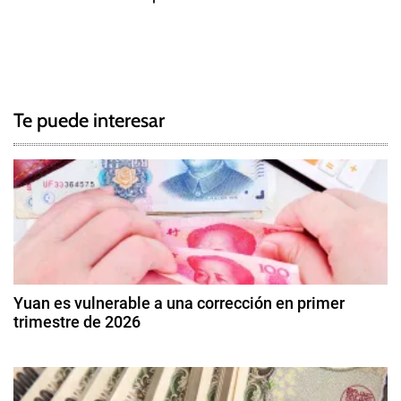
T
N
a
g
a
g
Te puede interesar
e
v
d
e
B
a
g
n
c
a
o
c
P
Yuan es vulnerable a una corrección en primer
o
trimestre de 2026
i
p
9
u
ó
d
l
e
a