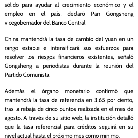
sólido para ayudar al crecimiento económico y el
o
o
c
ta
empleo en el país, declaró Pan Gongsheng
t
s
vicegobernador del Banco Central
u
E
b
c
China mantendrá la tasa de cambio del yuan en un
r
o
e
n
rango estable e intensificará sus esfuerzos para
d
ó
resolver los riesgos financieros existentes, señaló
e
m
Gongsheng a periodistas durante la reunión del
2
ic
0
a
Partido Comunista.
2
s
2
Además el órgano monetario confirmó que
mantendrá la tasa de referencia en 3,65 por ciento,
tras la rebaja de cinco puntos realizada en el mes de
agosto.
A través de su sitio web, la institución detalló
que la tasa referencial para créditos seguirá en su
nivel actual hasta el próximo mes como mínimo.