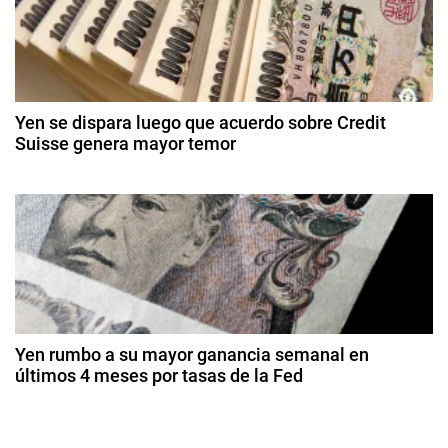
n
e
r
n
d
d
e
e
r
e
C
o
d
h
Yen se dispara luego que acuerdo sobre Credit
e
e
Suisse genera mayor temor
i
2
n
n
2
0
a
0
2
t
d
,
6
e
D
r
m
i
ar
v
a
z
i
o
d
s
d
Yen rumbo a su mayor ganancia semanal en
a
e
últimos 4 meses por tasas de la Fed
a
2
s
2
0
,
9
s
2
M