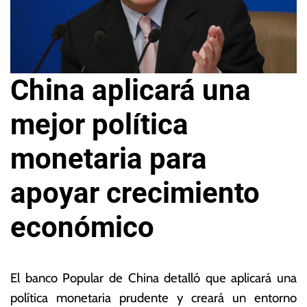
China aplicará una
mejor política
monetaria para
apoyar crecimiento
económico
2
L
0
a
El banco Popular de China detalló que aplicará una
d
s
política monetaria prudente y creará un entorno
e
N