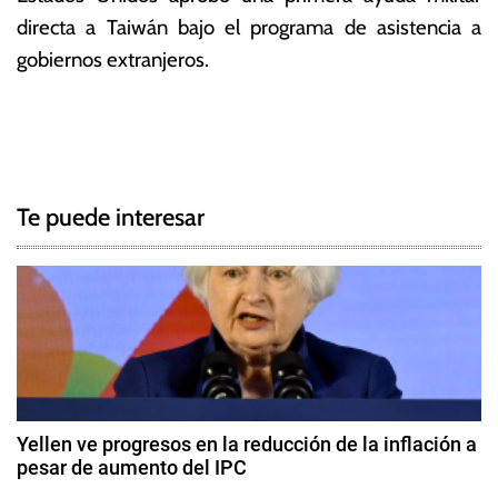
directa a Taiwán bajo el programa de asistencia a
gobiernos extranjeros.
T
N
a
g
a
g
Te puede interesar
e
v
d
e
c
h
g
i
n
a
a
c
,
Yellen ve progresos en la reducción de la inflación a
E
pesar de aumento del IPC
i
s