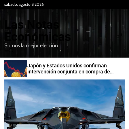
S
sábado, agosto 8 2026
k
i
Las Notas
p
t
Económicas
o
Somos la mejor elección
c
M
B
o
e
u
n
n
s
Japón y Estados Unidos confirman
t
u
c
intervención conjunta en compra de
e
a
yenes
r
n
t