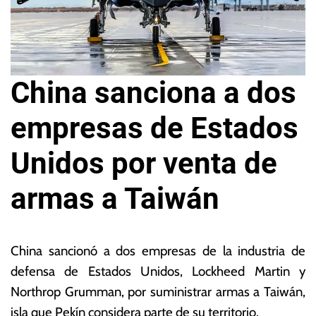
China sanciona a dos
empresas de Estados
Unidos por venta de
armas a Taiwán
1
L
5
a
China sancionó a dos empresas de la industria de
d
s
defensa de Estados Unidos, Lockheed Martin y
e
N
Northrop Grumman, por suministrar armas a Taiwán,
s
o
e
ta
isla que Pekín considera parte de su territorio.