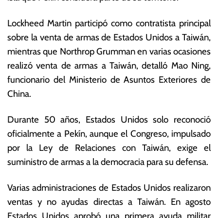
p
s
ti
E
Lockheed Martin participó como contratista principal
e
c
sobre la venta de armas de Estados Unidos a Taiwán,
m
o
br
n
mientras que Northrop Grumman en varias ocasiones
e
ó
realizó venta de armas a Taiwán, detalló Mao Ning,
d
m
funcionario del Ministerio de Asuntos Exteriores de
e
ic
2
a
China.
0
s
2
Durante 50 años, Estados Unidos solo reconoció
3
oficialmente a Pekín, aunque el Congreso, impulsado
por la Ley de Relaciones con Taiwán, exige el
suministro de armas a la democracia para su defensa.
Varias administraciones de Estados Unidos realizaron
ventas y no ayudas directas a Taiwán. En agosto
Estados Unidos aprobó una primera ayuda militar