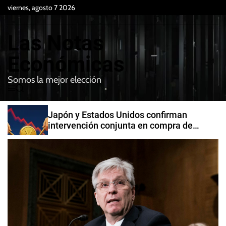
S
viernes, agosto 7 2026
k
i
Las Notas
p
t
Económicas
o
Somos la mejor elección
c
M
B
o
e
u
n
n
s
Japón y Estados Unidos confirman
t
u
c
intervención conjunta en compra de
e
a
yenes
r
n
t