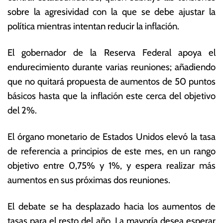
y
s
sobre la agresividad con la que se debe ajustar la
o
E
política mientras intentan reducir la inflación.
d
c
e
o
2
n
El gobernador de la Reserva Federal apoya el
0
ó
endurecimiento durante varias reuniones; añadiendo
2
m
que no quitará propuesta de aumentos de 50 puntos
2
ic
a
básicos hasta que la inflación este cerca del objetivo
s
del 2%.
El órgano monetario de Estados Unidos elevó la tasa
de referencia a principios de este mes, en un rango
objetivo entre 0,75% y 1%, y espera realizar más
aumentos en sus próximas dos reuniones.
El debate se ha desplazado hacia los aumentos de
tasas para el resto del año. La mayoría desea esperar