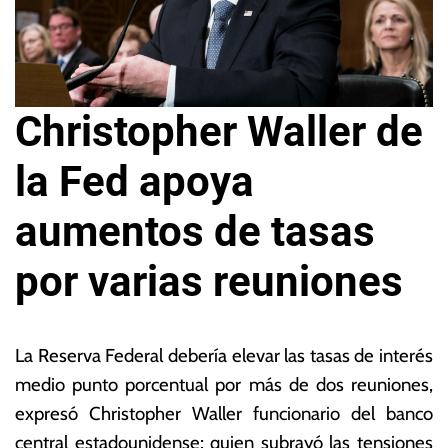
Christopher Waller de
la Fed apoya
aumentos de tasas
por varias reuniones
3
L
0
a
La Reserva Federal debería elevar las tasas de interés
d
s
medio punto porcentual por más de dos reuniones,
e
N
expresó Christopher Waller funcionario del banco
m
o
a
ta
central estadounidense; quien subrayó las tensiones