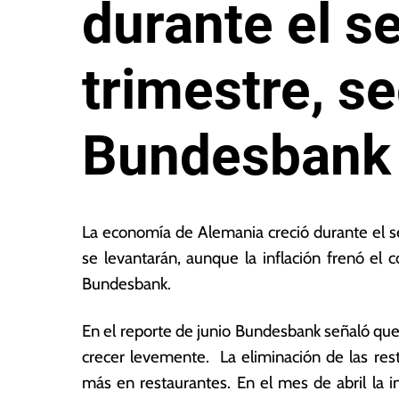
durante el 
trimestre, s
Bundesbank
2
L
0
a
La economía de Alemania creció durante el se
d
s
se levantarán, aunque la inflación frenó el
e
N
Bundesbank.
ju
o
n
ta
i
s
En el reporte de junio Bundesbank señaló q
o
E
crecer levemente. La eliminación de las res
d
c
más en restaurantes. En el mes de abril la 
e
o