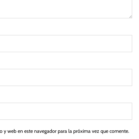
2
0
2
5
co y web en este navegador para la próxima vez que comente.