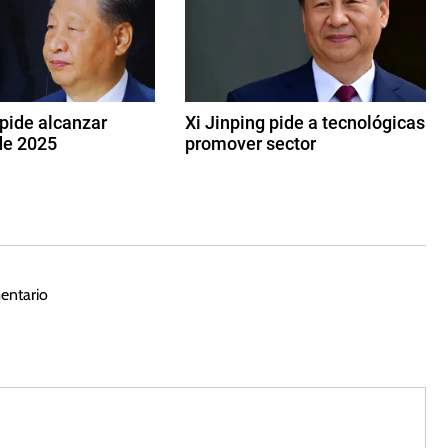
 pide alcanzar
Xi Jinping pide a tecnológicas
de 2025
promover sector
1
7
d
e
f
e
entario
b
r
e
r
o
d
e