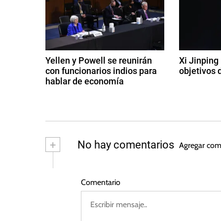
l
g
e
m
a
a
c
n
Yellen y Powell se reunirán
Xi Jinping
i
con funcionarios indios para
objetivos 
i
a
hablar de economía
9
,
ó
1
d
B
2
e
u
n
d
di
n
e
ci
d
d
o
e
+
No hay comentarios
Agregar com
e
c
m
e
s
t
br
u
e
b
e
Comentario
b
d
a
r
e
n
n
e
2
k
d
0