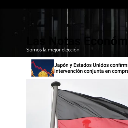
S
k
i
p
t
Las Notas Económ
o
c
Somos la mejor elección
o
n
n India
Japón y Estados Unidos confirman
t
intervención conjunta en compra 
e
yenes
n
t