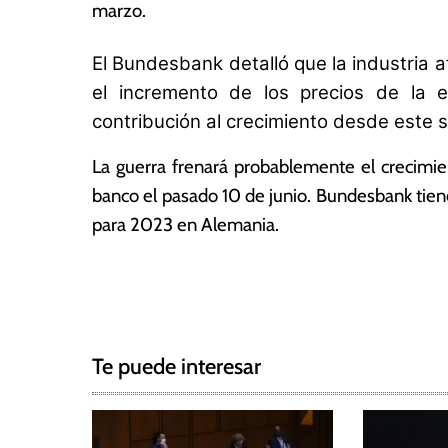
2
n
marzo.
0
ó
2
m
El Bundesbank detalló que la industria 
2
ic
el incremento de los precios de la 
a
s
contribución al crecimiento desde este 
La guerra frenará probablemente el crecimie
banco el pasado 10 de junio. Bundesbank tien
para 2023 en Alemania.
T
N
a
g
a
g
Te puede interesar
e
v
d
e
A