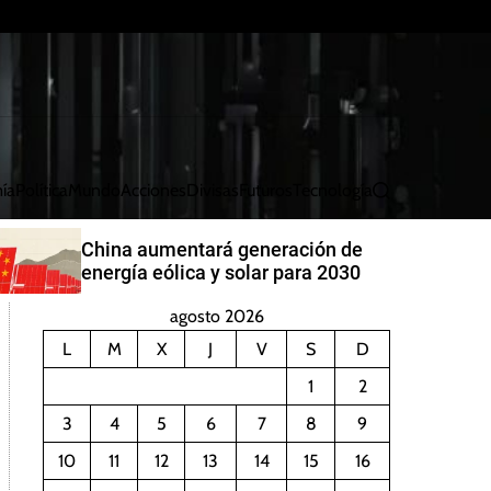
ía
Política
Mundo
Acciones
Divisas
Futuros
Tecnología
B
u
s
China aumentará generación de
c
energía eólica y solar para 2030
a
r
agosto 2026
L
M
X
J
V
S
D
1
2
3
4
5
6
7
8
9
10
11
12
13
14
15
16