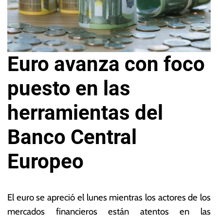
Euro avanza con foco
puesto en las
herramientas del
Banco Central
Europeo
2
L
0
a
El euro se apreció el lunes mientras los actores de los
d
s
mercados financieros están atentos en las
e
N