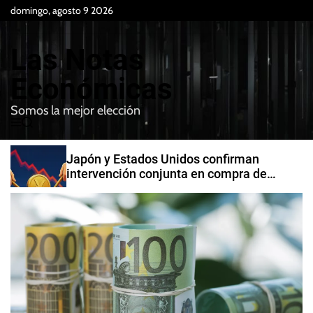
S
domingo, agosto 9 2026
k
i
Las Notas
p
t
Económicas
o
Somos la mejor elección
c
M
B
o
e
u
n
n
s
Japón y Estados Unidos confirman
t
u
c
intervención conjunta en compra de
e
a
yenes
r
n
t