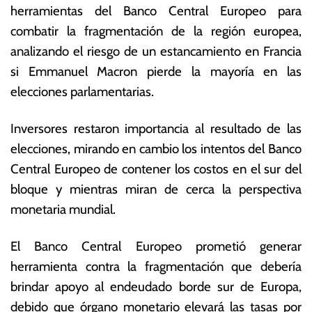
herramientas del Banco Central Europeo para
ju
o
n
ta
combatir la fragmentación de la región europea,
i
s
analizando el riesgo de un estancamiento en Francia
o
E
si Emmanuel Macron pierde la mayoría en las
d
c
e
o
elecciones parlamentarias.
2
n
0
ó
Inversores restaron importancia al resultado de las
2
m
elecciones, mirando en cambio los intentos del Banco
2
ic
a
Central Europeo de contener los costos en el sur del
s
bloque y mientras miran de cerca la perspectiva
monetaria mundial.
El Banco Central Europeo prometió generar
herramienta contra la fragmentación que debería
brindar apoyo al endeudado borde sur de Europa,
debido que órgano monetario elevará las tasas por