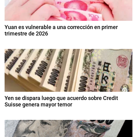
,
a
D
c
i
Yuan es vulnerable a una corrección en primer
v
trimestre de 2026
i
i
9
s
ó
d
a
e
s
n
e
,
n
d
D
e
ó
r
e
l
o
d
a
Yen se dispara luego que acuerdo sobre Credit
e
e
Suisse genera mayor temor
r
2
,
n
2
0
E
0
2
t
d
u
6
e
r