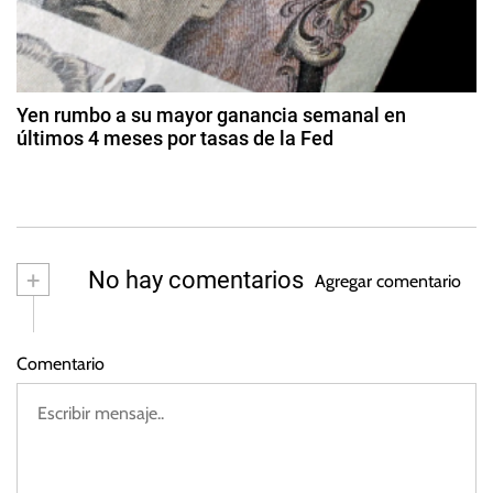
r
m
o
ar
,
a
z
F
o
d
e
d
Yen rumbo a su mayor ganancia semanal en
d
e
últimos 4 meses por tasas de la Fed
a
2
,
2
0
F
9
s
2
o
d
3
r
e
ju
e
+
No hay comentarios
Agregar comentario
li
x
o
,
d
Y
Comentario
e
e
2
n
0
2
2