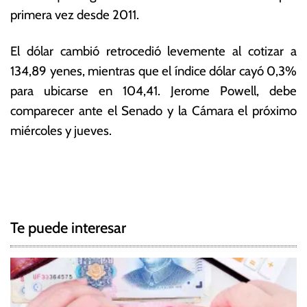
primera vez desde 2011.
El dólar cambió retrocedió levemente al cotizar a
134,89 yenes, mientras que el
índice dólar
cayó 0,3%
para ubicarse en 104,41. Jerome Powell, debe
comparecer ante el Senado y la Cámara el próximo
miércoles y jueves.
T
N
a
g
a
g
Te puede interesar
e
v
d
e
B
C
g
E