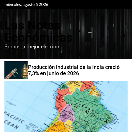
S
miércoles, agosto 5 2026
k
i
Las Notas
p
t
Económicas
o
Somos la mejor elección
c
M
B
o
e
u
n
n
s
Producción industrial de la India creció
t
u
c
7,3% en junio de 2026
e
a
r
n
t