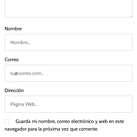
s
e
a
2
s
0
2
d
Nombre
5
e
i
n
t
Correo
e
r
é
s
Dirección
Guarda mi nombre, correo electrónico y web en este
navegador para la próxima vez que comente.