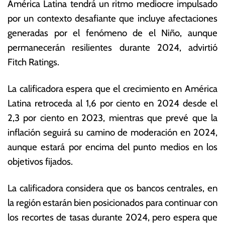
d
a
América Latina tendrá un ritmo mediocre impulsado
e
s
por un contexto desafiante que incluye afectaciones
di
N
generadas por el fenómeno de el Niño, aunque
ci
o
e
ta
permanecerán resilientes durante 2024, advirtió
m
s
Fitch Ratings.
br
E
e
c
La calificadora espera que el crecimiento en América
d
o
e
n
Latina retroceda al 1,6 por ciento en 2024 desde el
2
ó
2,3 por ciento en 2023, mientras que prevé que la
0
m
inflación seguirá su camino de moderación en 2024,
2
ic
3
a
aunque estará por encima del punto medios en los
s
objetivos fijados.
La calificadora considera que os bancos centrales, en
la región estarán bien posicionados para continuar con
los recortes de tasas durante 2024, pero espera que