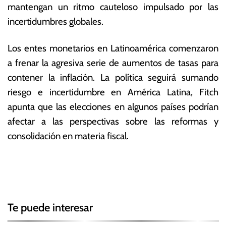
mantengan un ritmo cauteloso impulsado por las
incertidumbres globales.
Los entes monetarios en Latinoamérica comenzaron
a frenar la agresiva serie de aumentos de tasas para
contener la inflación. La política seguirá sumando
riesgo e incertidumbre en América Latina, Fitch
apunta que las elecciones en algunos países podrían
afectar a las perspectivas sobre las reformas y
consolidación en materia fiscal.
T
N
a
g
a
g
Te puede interesar
e
v
d