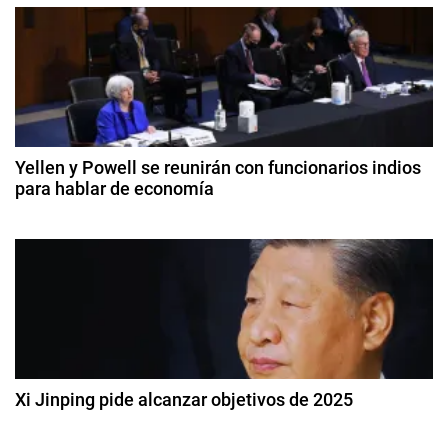
e
A
m
g
é
r
a
i
c
c
Yellen y Powell se reunirán con funcionarios indios
a
para hablar de economía
i
L
1
a
ó
2
t
d
i
n
e
n
o
d
a
c
,
t
e
E
u
b
c
Xi Jinping pide alcanzar objetivos de 2025
e
r
o
9
e
n