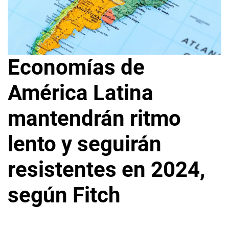
Economías de
América Latina
mantendrán ritmo
lento y seguirán
resistentes en 2024,
según Fitch
12
L