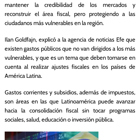
mantener la credibilidad de los mercados y
a
o
b
ta
reconstruir el área fiscal, pero protegiendo a las
ril
s
ciudadanos más vulnerables en la región.
d
E
e
c
Ilan Goldfajn, explicó a la agencia de noticias Efe que
2
o
0
n
existen gastos públicos que no van dirigidos a los más
2
ó
vulnerables, y que es un tema que deben tomarse en
2
m
cuenta al realizar ajustes fiscales en los países de
ic
a
América Latina.
s
Gastos corrientes y subsidios, además de impuestos,
son áreas en las que Latinoamérica puede avanzar
hacia la consolidación fiscal sin tocar programas
sociales, salud, educación o inversión pública.