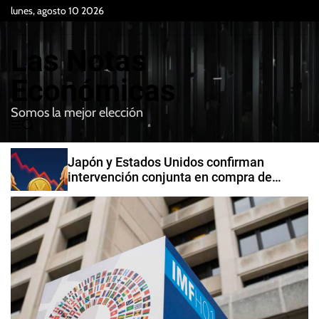
S
lunes, agosto 10 2026
k
i
Las Notas
p
t
Económicas
o
Somos la mejor elección
c
M
B
o
e
u
n
n
s
Japón y Estados Unidos confirman
t
u
c
intervención conjunta en compra de
e
a
yenes
r
n
t