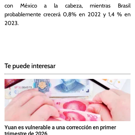
con México a la cabeza, mientras Brasil
probablemente crecerá 0,8% en 2022 y 1,4 % en
2023.
T
N
a
g
a
g
Te puede interesar
e
v
d
e
A
j
g
u
s
a
t
c
e
Yuan es vulnerable a una corrección en primer
F
trimestre de 2026