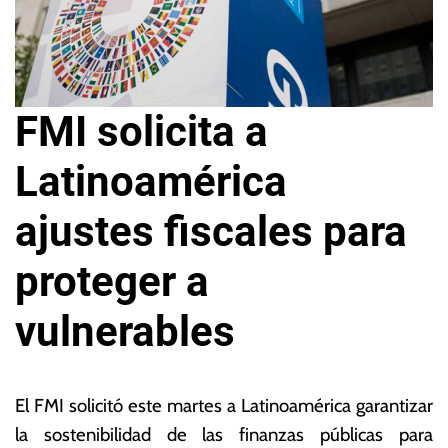
FMI solicita a
Latinoamérica
ajustes fiscales para
proteger a
vulnerables
2
L
6
a
El FMI solicitó este martes a Latinoamérica garantizar
d
s
la sostenibilidad de las finanzas públicas para
e
N