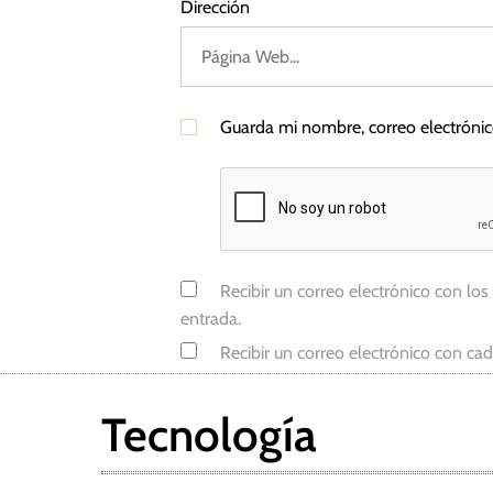
Dirección
,
R
e
s
Guarda mi nombre, correo electróni
e
r
v
a
F
e
Recibir un correo electrónico con los
d
entrada.
e
Recibir un correo electrónico con ca
r
a
l
Tecnología