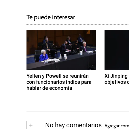
g
a
g
Te puede interesar
e
v
d
e
E
s
g
t
a
a
d
c
o
Yellen y Powell se reunirán
Xi Jinping
s
con funcionarios indios para
objetivos 
i
U
hablar de economía
9
n
ó
1
d
i
2
e
d
n
d
di
o
e
ci
d
s
o
e
+
No hay comentarios
Agregar com
,
c
m