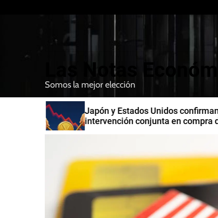
S
k
i
p
t
Las Notas Económ
o
c
Somos la mejor elección
o
n
n India
Japón y Estados Unidos confirman
t
intervención conjunta en compra 
e
yenes
n
t