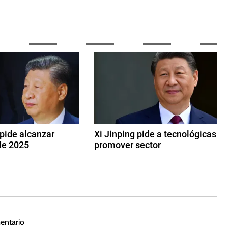
 pide alcanzar
Xi Jinping pide a tecnológicas
de 2025
promover sector
1
7
d
e
f
e
entario
b