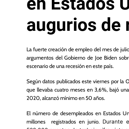
en Estados U
augurios de 
5
L
d
a
La fuerte creación de empleo del mes de juli
e
s
argumentos del Gobierno de Joe Biden sobre 
a
N
escenario de una recesión en este país.
g
o
o
ta
s
s
Según datos publicados este viernes por la Of
t
E
que llevaba cuatro meses en 3,6%, bajó una 
o
c
2020, alcanzó mínimo en 50 años.
d
o
e
n
2
ó
El número de desempleados en Estados Unid
0
m
millones registrados en junio.
Durante e
2
ic