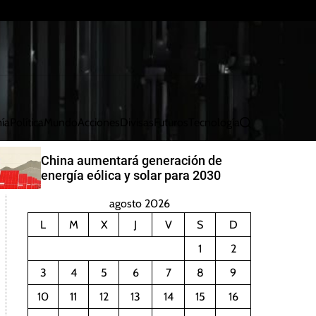
ía
Política
Mundo
Acciones
Divisas
Futuros
Tecnología
B
u
s
China aumentará generación de
c
energía eólica y solar para 2030
a
r
agosto 2026
L
M
X
J
V
S
D
1
2
3
4
5
6
7
8
9
10
11
12
13
14
15
16