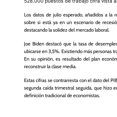
528.000 puestos de trabajo cifra vista 
2
a
s
Los datos de julio esperado, añadidos a la 
sobre si está ya en un escenario de recesió
destacando la solidez del mercado laboral.
Joe Biden destacó que la tasa de desempleo
ubicarse en 3,5%. Existiendo más personas tr
En su opinión, es resultado del plan econó
reconstruir la clase media.
Estas cifras se contrarresta con el dato del P
segunda caída trimestral seguida, que hizo e
definición tradicional de economistas.
T
N
a