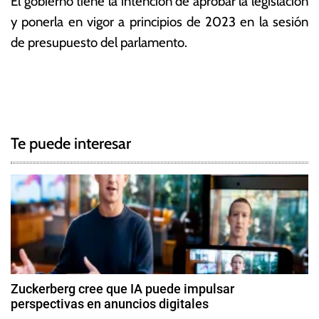
El gobierno tiene la intención de aprobar la legislación
y ponerla en vigor a principios de 2023 en la sesión
de presupuesto del parlamento.
T
N
a
g
a
g
Te puede interesar
e
v
d
e
A
s
g
h
w
a
i
c
n
Zuckerberg cree que IA puede impulsar
i
perspectivas en anuncios digitales
i
V