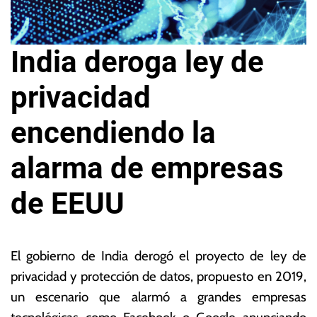
India deroga ley de
privacidad
encendiendo la
alarma de empresas
de EEUU
4
L
d
a
El gobierno de India derogó el proyecto de ley de
e
s
privacidad y protección de datos, propuesto en 2019,
a
N
un escenario que alarmó a grandes empresas
g
o
o
ta