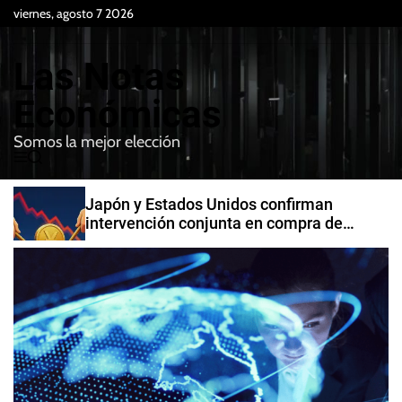
S
viernes, agosto 7 2026
k
i
Las Notas
p
t
Económicas
o
Somos la mejor elección
c
M
B
o
e
u
n
n
s
Japón y Estados Unidos confirman
t
u
c
intervención conjunta en compra de
e
a
yenes
r
n
t