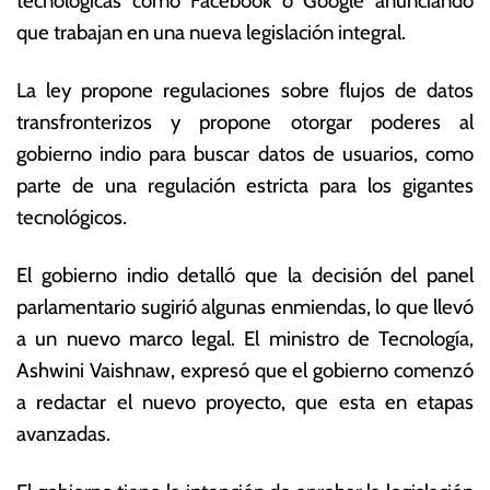
tecnológicas como Facebook o Google anunciando
s
s
que trabajan en una nueva legislación integral.
t
E
o
c
La ley propone regulaciones sobre flujos de datos
d
o
e
n
transfronterizos y propone otorgar poderes al
2
ó
gobierno indio para buscar datos de usuarios, como
0
m
parte de una regulación estricta para los gigantes
2
ic
2
a
tecnológicos.
s
El gobierno indio detalló que la decisión del panel
parlamentario sugirió algunas enmiendas, lo que llevó
a un nuevo marco legal. El ministro de Tecnología,
Ashwini Vaishnaw, expresó que el gobierno comenzó
a redactar el nuevo proyecto, que esta en etapas
avanzadas.