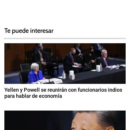
T
N
a
g
a
g
Te puede interesar
e
v
d
e
B
C
g
E
,
a
H
c
S
Yellen y Powell se reunirán con funcionarios indios
B
para hablar de economía
i
C
1
,
ó
2
R
d
e
n
e
s