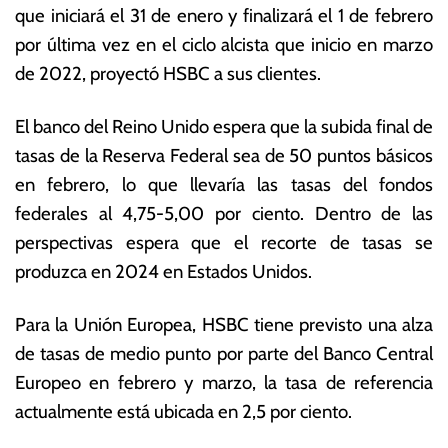
que iniciará el 31 de enero y finalizará el 1 de febrero
n
o
e
ta
por última vez en el ciclo alcista que inicio en marzo
r
s
de 2022, proyectó HSBC a sus clientes.
o
E
d
c
El banco del Reino Unido espera que la subida final de
e
o
2
n
tasas de la Reserva Federal sea de 50 puntos básicos
0
ó
en febrero, lo que llevaría las tasas del fondos
2
m
federales al 4,75-5,00 por ciento. Dentro de las
3
ic
a
perspectivas espera que el recorte de tasas se
s
produzca en 2024 en Estados Unidos.
Para la Unión Europea, HSBC tiene previsto una alza
de tasas de medio punto por parte del Banco Central
Europeo en febrero y marzo, la tasa de referencia
actualmente está ubicada en 2,5 por ciento.