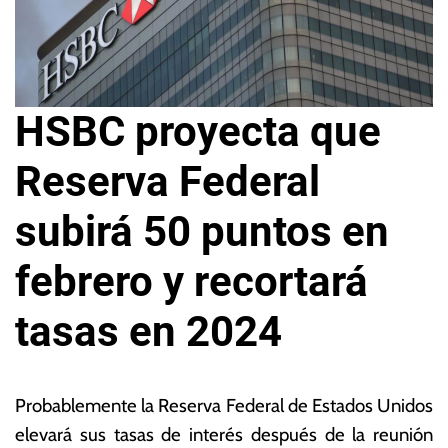
HSBC proyecta que
Reserva Federal
subirá 50 puntos en
febrero y recortará
tasas en 2024
11
L
d
a
Probablemente la Reserva Federal de Estados Unidos
e
s
elevará sus tasas de interés después de la reunión
e
N