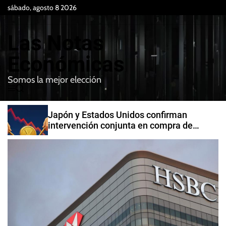
S
sábado, agosto 8 2026
k
i
Las Notas
p
t
Económicas
o
Somos la mejor elección
c
M
B
o
e
u
n
n
s
Japón y Estados Unidos confirman
t
u
c
intervención conjunta en compra de
e
a
yenes
r
n
t