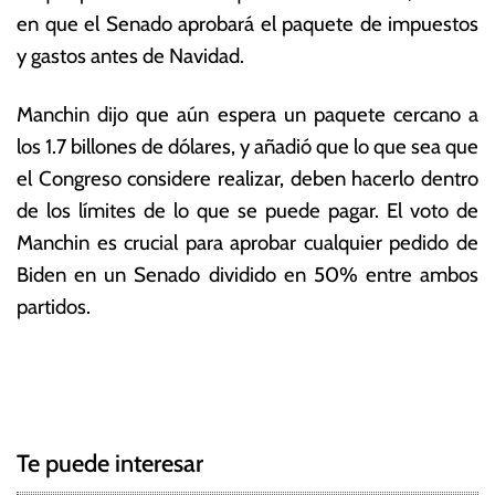
en que el Senado aprobará el paquete de impuestos
y gastos antes de Navidad.
Manchin dijo que aún espera un paquete cercano a
los 1.7 billones de dólares, y añadió que lo que sea que
el Congreso considere realizar, deben hacerlo dentro
de los límites de lo que se puede pagar.
El voto de
Manchin es crucial para aprobar cualquier pedido de
Biden en un Senado dividido en 50% entre ambos
partidos.
T
N
a
g
a
g
Te puede interesar
e
v