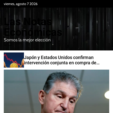
S
viernes, agosto 7 2026
k
i
Las Notas
p
t
Económicas
o
Somos la mejor elección
c
M
B
o
e
u
n
n
s
Japón y Estados Unidos confirman
t
u
c
intervención conjunta en compra de
e
a
yenes
r
n
t