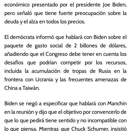
económico presentado por el presidente Joe Biden,
di
o
ci
ta
pero señaló que tiene fuerte preocupación sobre la
e
s
deuda y el alza en todos los precios.
m
E
br
c
El demócrata informó que hablará con Biden sobre el
e
o
d
n
paquete de gasto social de 2 billones de dólares,
e
ó
añadiendo que el Congreso debe tener en cuenta los
2
m
desafíos que podrían competir por los recursos,
0
ic
21
a
incluida la acumulación de tropas de Rusia en la
s
frontera con Ucrania y las frecuentes amenazas de
China a Taiwán.
Biden se negó a especificar que hablará con Manchin
en la reunión y dijo que el objetivo por convencerlo de
que lo que pedirá tiene sentido y no incompatible con
lo que piensa. Mientras que Chuck Schumer, insistió