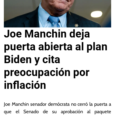
Joe Manchin deja
puerta abierta al plan
Biden y cita
preocupación por
inflación
1
L
3
a
Joe Manchin senador demócrata no cerró la puerta a
d
s
que el Senado de su aprobación al paquete
e
N