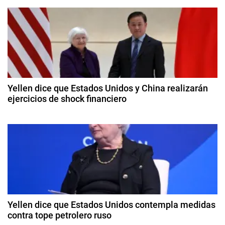
d
e
C
o
g
n
g
a
r
c
e
Yellen dice que Estados Unidos y China realizarán
s
ejercicios de shock financiero
i
o
8
,
ó
d
I
e
n
n
a
f
b
d
l
ril
a
d
e
c
e
2
i
Yellen dice que Estados Unidos contempla medidas
e
0
contra tope petrolero ruso
ó
2