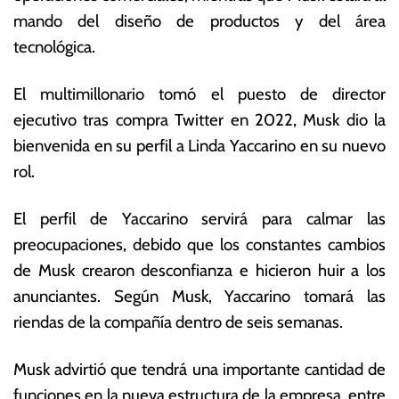
o
s
mando del diseño de productos y del área
d
E
tecnológica.
e
c
2
o
0
n
El multimillonario tomó el puesto de director
2
ó
ejecutivo tras compra Twitter en 2022, Musk dio la
3
m
bienvenida en su perfil a Linda Yaccarino en su nuevo
ic
a
rol.
s
El perfil de Yaccarino servirá para calmar las
preocupaciones, debido que los constantes cambios
de Musk crearon desconfianza e hicieron huir a los
anunciantes. Según Musk, Yaccarino tomará las
riendas de la compañía dentro de seis semanas.
Musk advirtió que tendrá una importante cantidad de
funciones en la nueva estructura de la empresa, entre