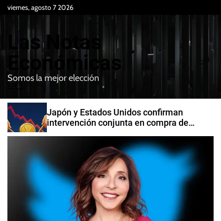
S
viernes, agosto 7 2026
k
i
Las Notas
p
t
Económicas
o
Somos la mejor elección
c
M
B
o
e
u
n
n
s
Japón y Estados Unidos confirman
t
u
c
intervención conjunta en compra de
e
a
yenes
r
n
t