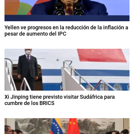
n
a
M
c
u
Yellen ve progresos en la reducción de la inflación a
s
pesar de aumento del IPC
i
k
1
,
ó
4
L
d
i
n
e
n
f
d
d
e
a
b
e
Y
r
e
a
Xi Jinping tiene previsto visitar Sudáfrica para
e
r
cumbre de los BRICS
c
o
c
n
1
d
a
8
e
t
d
r
2
e
i