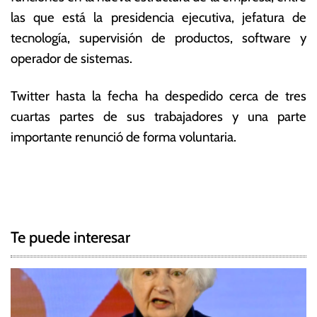
las que está la presidencia ejecutiva, jefatura de
tecnología, supervisión de productos, software y
operador de sistemas.
Twitter hasta la fecha ha despedido cerca de tres
cuartas partes de sus trabajadores y una parte
importante renunció de forma voluntaria.
T
N
a
g
a
g
Te puede interesar
e
v
d
e
E
l
g
o