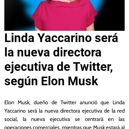
Linda Yaccarino será
la nueva directora
ejecutiva de Twitter,
según Elon Musk
12
L
d
a
Elon Musk, dueño de Twitter anunció que Linda
e
s
Yaccarino será la nueva directora ejecutiva de la red
m
N
social, la nueva ejecutiva se centrará en las
a
o
y
ta
operaciones comerciales, mientras que Musk estará al