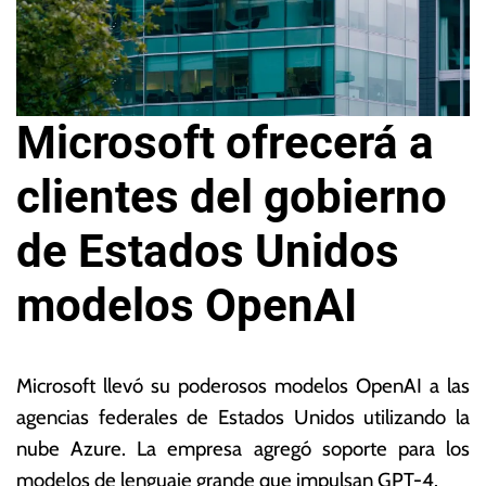
Microsoft ofrecerá a
clientes del gobierno
de Estados Unidos
modelos OpenAI
8
L
d
a
Microsoft llevó su poderosos modelos OpenAI a las
e
s
agencias federales de Estados Unidos utilizando la
ju
N
nube Azure. La empresa agregó soporte para los
n
o
i
ta
modelos de lenguaje grande que impulsan GPT-4.