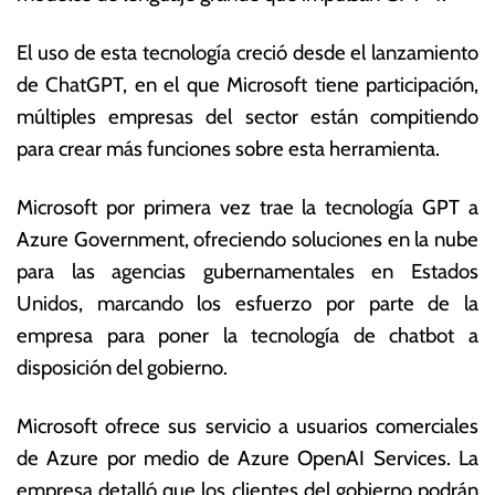
o
s
d
E
El uso de esta tecnología creció desde el lanzamiento
e
c
de ChatGPT, en el que Microsoft tiene participación,
2
o
0
n
múltiples empresas del sector están compitiendo
2
ó
para crear más funciones sobre esta herramienta.
3
m
ic
Microsoft por primera vez trae la tecnología GPT a
a
s
Azure Government, ofreciendo soluciones en la nube
para las agencias gubernamentales en Estados
Unidos, marcando los esfuerzo por parte de la
empresa para poner la tecnología de chatbot a
disposición del gobierno.
Microsoft ofrece sus servicio a usuarios comerciales
de Azure por medio de Azure OpenAI Services. La
empresa detalló que los clientes del gobierno podrán