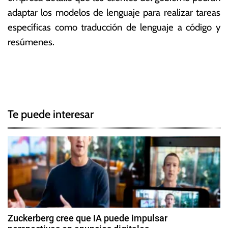
adaptar los modelos de lenguaje para realizar tareas
específicas como traducción de lenguaje a código y
resúmenes.
T
N
a
g
a
g
Te puede interesar
e
v
d
e
E
s
g
t
a
a
d
c
o
Zuckerberg cree que IA puede impulsar
s