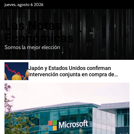
S
jueves, agosto 6 2026
k
i
Las Notas
p
t
Económicas
o
Somos la mejor elección
c
M
B
o
e
u
n
n
s
Japón y Estados Unidos confirman
t
u
c
intervención conjunta en compra de
e
a
yenes
r
n
t