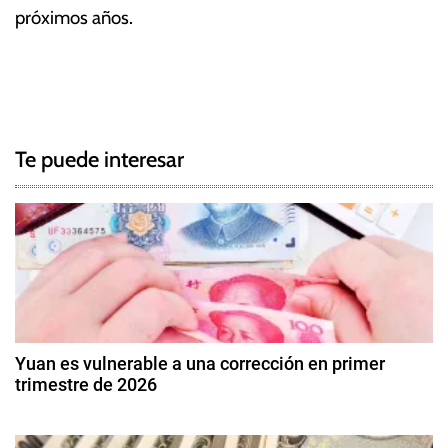
próximos años.
T
N
a
g
a
g
Te puede interesar
e
v
d
e
E
c
g
u
a
a
d
c
o
Yuan es vulnerable a una corrección en primer
r
trimestre de 2026
i
,
9
I
ó
d
n