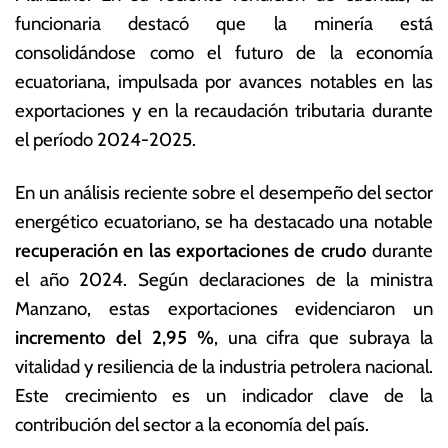
o
s
funcionaria destacó que la minería está
d
E
consolidándose como el futuro de la economía
e
c
2
o
ecuatoriana, impulsada por avances notables en las
0
n
exportaciones y en la recaudación tributaria durante
2
ó
el período 2024-2025.
5
m
ic
a
En un análisis reciente sobre el desempeño del sector
s
energético ecuatoriano, se ha destacado una notable
recuperación en las exportaciones de crudo
durante
el año 2024. Según declaraciones de la ministra
Manzano, estas exportaciones evidenciaron un
incremento del 2,95 %
, una cifra que subraya la
vitalidad y resiliencia de la industria petrolera nacional.
Este crecimiento es un indicador clave de la
contribución del sector a la economía del país.