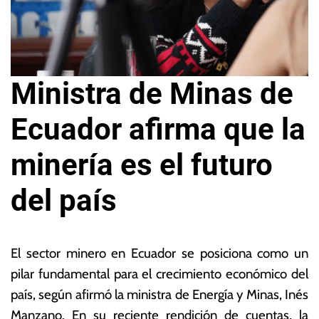
Ministra de Minas de
Ecuador afirma que la
minería es el futuro
del país
1
L
0
a
El sector minero en Ecuador se posiciona como un
d
s
pilar fundamental para el crecimiento económico del
e
N
país, según afirmó la ministra de Energía y Minas, Inés
ju
o
li
ta
Manzano. En su reciente rendición de cuentas, la