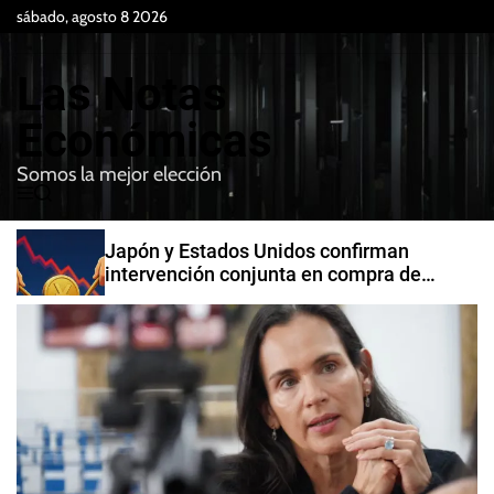
S
sábado, agosto 8 2026
k
i
Las Notas
p
t
Económicas
o
Somos la mejor elección
c
M
B
o
e
u
n
n
s
Japón y Estados Unidos confirman
t
u
c
intervención conjunta en compra de
e
a
yenes
r
n
t