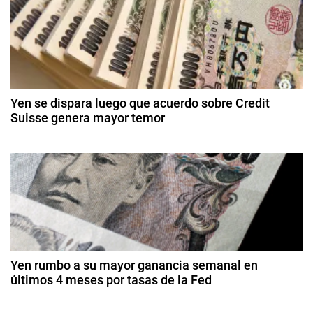
e
é
n
e
s
n
d
M
e
a
r
e
n
o
d
z
Yen se dispara luego que acuerdo sobre Credit
e
e
Suisse genera mayor temor
a
2
n
n
2
0
o
0
2
t
d
,
6
e
I
r
m
n
ar
g
a
z
r
o
d
e
d
Yen rumbo a su mayor ganancia semanal en
s
e
últimos 4 meses por tasas de la Fed
a
2
o
2
0
s