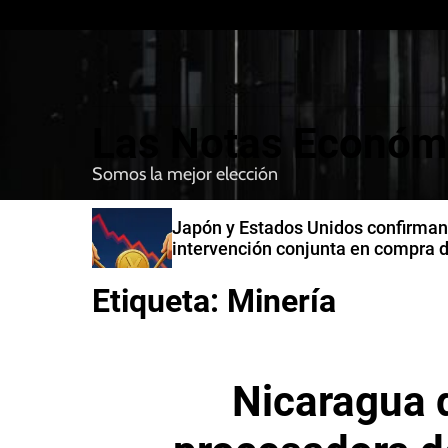
S
k
i
p
t
Las Notas Económ
o
c
Somos la mejor elección
o
n
n India
Japón y Estados Unidos confirman
t
intervención conjunta en compra 
e
yenes
n
Etiqueta:
Minería
t
Nicaragua 