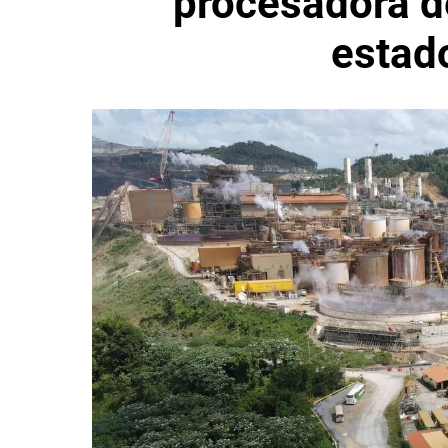
procesadora d
estad