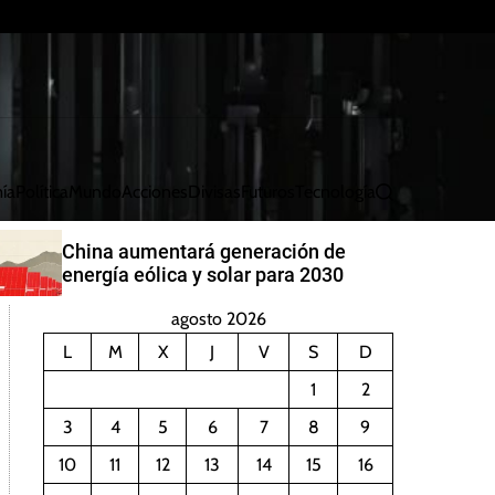
ía
Política
Mundo
Acciones
Divisas
Futuros
Tecnología
B
u
s
China aumentará generación de
c
energía eólica y solar para 2030
a
r
agosto 2026
L
M
X
J
V
S
D
1
2
3
4
5
6
7
8
9
10
11
12
13
14
15
16