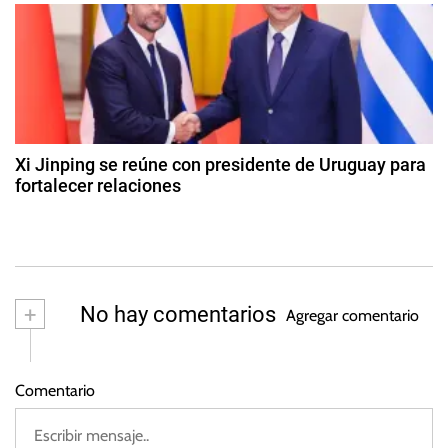
A
d
t
e
N
o
,
r
c
R
t
u
a
u
s
b
d
i
r
Xi Jinping se reúne con presidente de Uruguay para
a
e
fortalecer relaciones
a
d
2
e
2
s
2
d
0
e
2
n
+
No hay comentarios
3
Agregar comentario
o
vi
e
Comentario
m
br
e