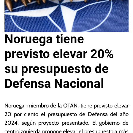
Noruega tiene
previsto elevar 20%
su presupuesto de
Defensa Nacional
6
L
d
a
Noruega, miembro de la OTAN, tiene previsto elevar
e
s
20 por ciento el presupuesto de Defensa del año
o
N
2024, según proyecto presentado. El gobierno de
c
o
t
ta
centroizquierda propone elevar el presupuesto a más