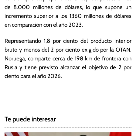
u
s
de 8.000 millones de dólares, lo que supone un
b
E
incremento superior a los 1360 millones de dólares
r
c
e
o
en comparación con el año 2023.
d
n
e
ó
Representando 1,8 por ciento del producto interior
2
m
bruto y menos del 2 por ciento exigido por la OTAN.
0
ic
2
a
Noruega, comparte cerca de 198 km de frontera con
3
s
Rusia y tiene previsto alcanzar el objetivo de 2 por
ciento para el año 2026.
T
N
a
g
a
g
Te puede interesar
e
v
d