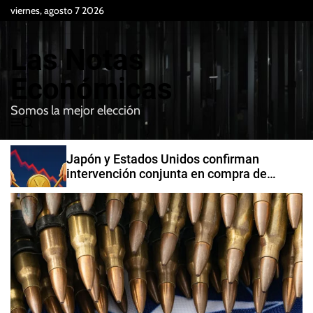
S
viernes, agosto 7 2026
k
i
Las Notas
p
t
Económicas
o
Somos la mejor elección
c
M
B
o
e
u
n
n
s
Japón y Estados Unidos confirman
t
u
c
intervención conjunta en compra de
e
a
yenes
r
n
t