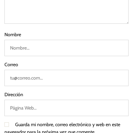
d
e
2
0
2
Nombre
3
Correo
Dirección
Guarda mi nombre, correo electrónico y web en este
navegador para la próxima vez que comente.