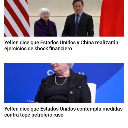
e
D
e
g
f
e
a
n
c
s
Yellen dice que Estados Unidos y China realizarán
a
ejercicios de shock financiero
i
,
8
N
ó
d
o
e
r
n
a
u
b
d
e
ril
g
d
e
a
e
2
,
Yellen dice que Estados Unidos contempla medidas
e
0
contra tope petrolero ruso
O
2
T
n
9
4