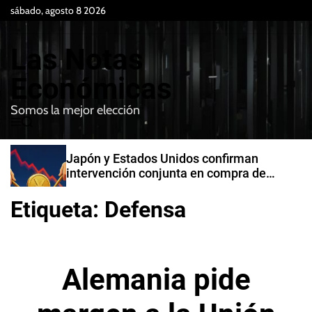
S
sábado, agosto 8 2026
k
i
Las Notas
p
t
Económicas
o
Somos la mejor elección
c
M
B
o
e
u
n
n
s
Japón y Estados Unidos confirman
t
u
c
intervención conjunta en compra de
e
a
yenes
r
n
Etiqueta:
Defensa
t
Alemania pide