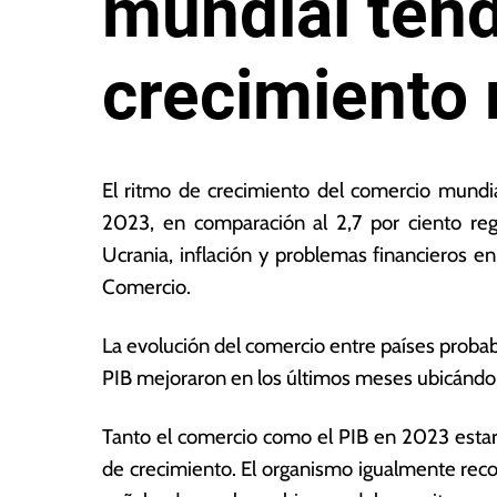
mundial tend
crecimiento
5
L
d
a
El ritmo de crecimiento del comercio mundia
e
s
2023, en comparación al 2,7 por ciento reg
a
N
Ucrania, inflación y problemas financieros en
b
o
ril
ta
Comercio.
d
s
e
E
La evolución del comercio entre países probab
2
c
PIB mejoraron en los últimos meses ubicándola
0
o
2
n
3
ó
Tanto el comercio como el PIB en 2023 estará
m
de crecimiento. El organismo igualmente reco
ic