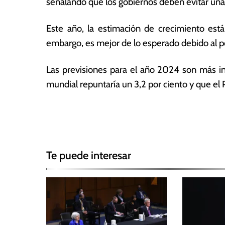
señalando que los gobiernos deben evitar una
a
s
Este año, la estimación de crecimiento está 
embargo, es mejor de lo esperado debido al 
Las previsiones para el año 2024 son más in
mundial repuntaría un 3,2 por ciento y que el 
T
N
a
g
a
g
Te puede interesar
e
v
d
e
c
h
g
i
n