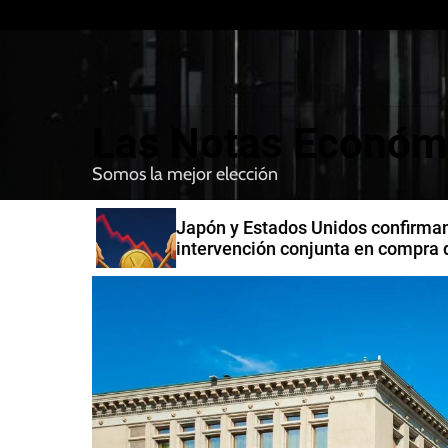
S
k
i
p
t
Las Notas Económ
o
c
Somos la mejor elección
o
n
n India
Japón y Estados Unidos confirman
t
intervención conjunta en compra 
e
yenes
n
t