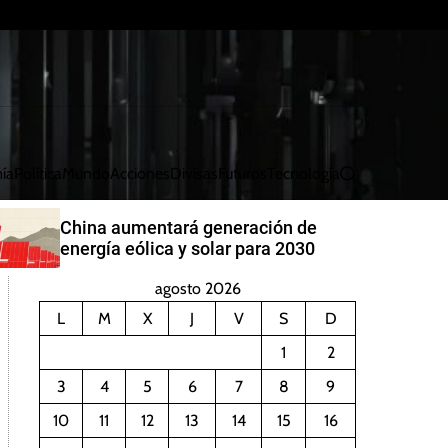
ía
Política
Mundo
Acciones
Divisas
Futuros
Tecnología
B
u
s
China aumentará generación de
c
energía eólica y solar para 2030
a
r
agosto 2026
L
M
X
J
V
S
D
1
2
3
4
5
6
7
8
9
10
11
12
13
14
15
16