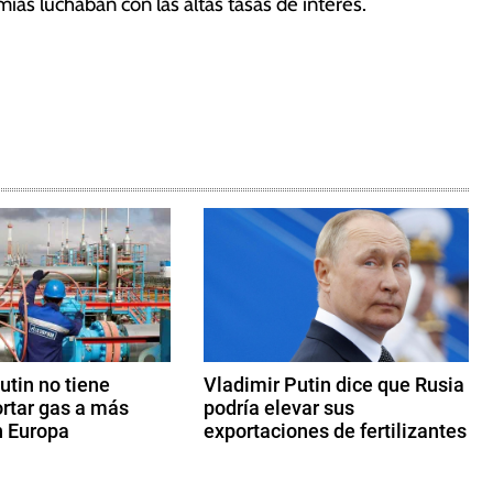
ías luchaban con las altas tasas de interés.
utin no tiene
Vladimir Putin dice que Rusia
ortar gas a más
podría elevar sus
n Europa
exportaciones de fertilizantes
2
3