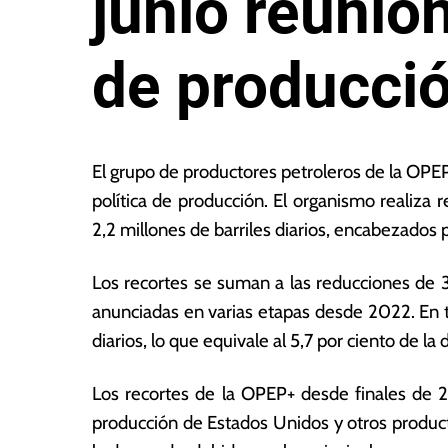
junio reunión
de producci
2
L
4
a
El grupo de productores petroleros de la OPEP
d
s
política de producción. El organismo realiza 
e
N
2,2 millones de barriles diarios, encabezados 
m
o
a
ta
y
s
Los recortes se suman a las reducciones de 3,
o
E
anunciadas en varias etapas desde 2022. En to
d
c
diarios, lo que equivale al 5,7 por ciento de l
e
o
2
n
0
ó
Los recortes de la OPEP+ desde finales de
2
m
producción de Estados Unidos y otros produc
4
ic