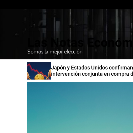
S
k
i
p
t
Las Notas Económ
o
c
Somos la mejor elección
o
n
n India
Japón y Estados Unidos confirman
t
intervención conjunta en compra 
e
yenes
n
t