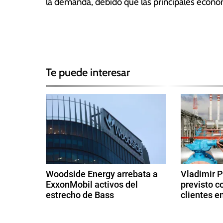
la demanda, debido que las principales econom
a
s
T
N
a
g
a
g
Te puede interesar
e
v
d
e
D
e
g
m
a
a
n
c
d
Woodside Energy arrebata a
Vladimir P
a
ExxonMobil activos del
previsto c
i
M
estrecho de Bass
clientes e
u
ó
2
9
n
9
d