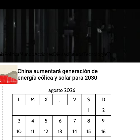
ía
Política
Mundo
Acciones
Divisas
Futuros
Tecnología
B
u
s
China aumentará generación de
c
energía eólica y solar para 2030
a
r
agosto 2026
L
M
X
J
V
S
D
1
2
3
4
5
6
7
8
9
10
11
12
13
14
15
16