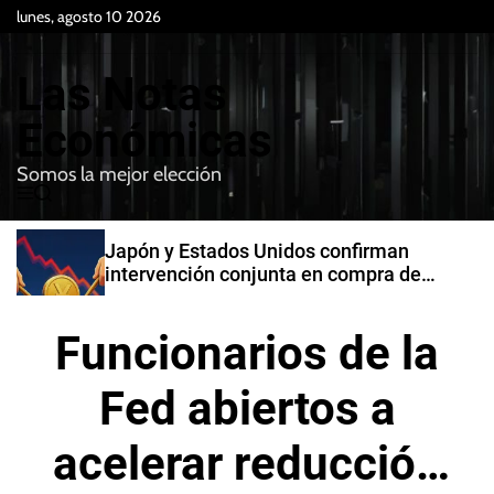
S
lunes, agosto 10 2026
k
i
Las Notas
p
t
Económicas
o
Somos la mejor elección
c
M
B
o
e
u
n
n
s
Japón y Estados Unidos confirman
t
u
c
intervención conjunta en compra de
e
a
yenes
r
n
Funcionarios de la
t
Fed abiertos a
acelerar reducción