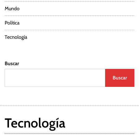
Mundo
a
Política
d
a
Tecnología
s
Buscar
Buscar
Tecnología