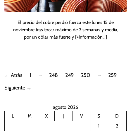
El precio del cobre perdió fuerza este lunes 15 de
noviembre tras tocar máximo de 2 semanas y media,
por un dólar más fuerte y
[+Información…]
P
…
…
←
Atrás
1
248
249
250
259
a
Siguiente
→
g
agosto 2026
i
L
M
X
J
V
S
D
n
1
2