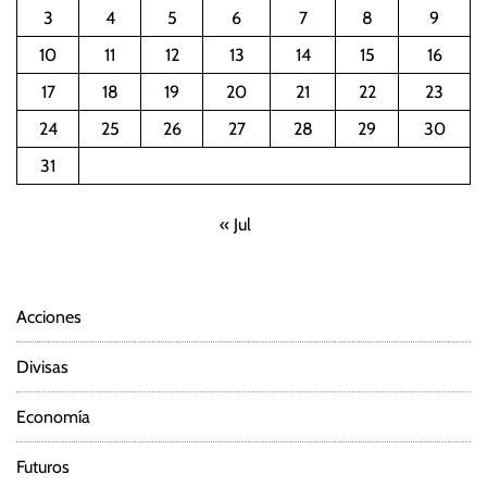
a
3
4
5
6
7
8
9
10
11
12
13
14
15
16
c
17
18
19
20
21
22
23
i
24
25
26
27
28
29
30
ó
31
n
« Jul
d
e
Acciones
e
Divisas
n
Economía
t
Futuros
r