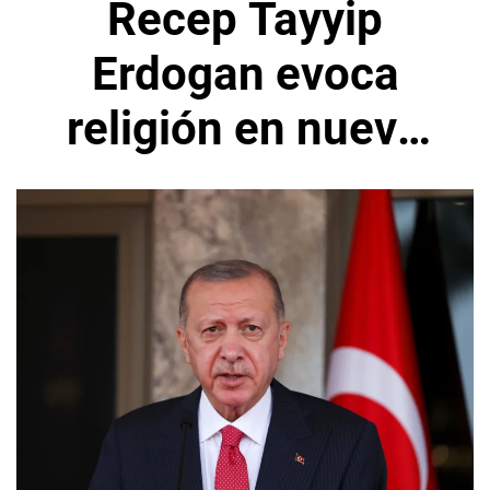
Recep Tayyip
Erdogan evoca
religión en nuevo
impulso para tasas
más bajas