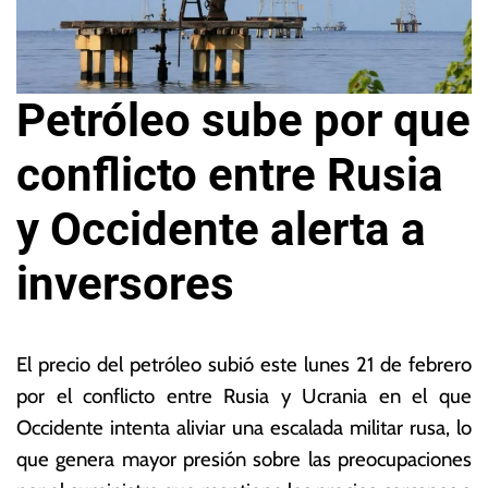
Petróleo sube por que
conflicto entre Rusia
y Occidente alerta a
inversores
2
L
1
a
El precio del petróleo subió este lunes 21 de febrero
d
s
por el conflicto entre Rusia y Ucrania en el que
e
N
Occidente intenta aliviar una escalada militar rusa, lo
f
o
e
ta
que genera mayor presión sobre las preocupaciones
b
s