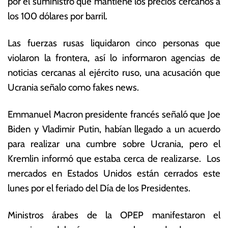
por el suministro que mantiene los precios cercanos a
r
E
los 100 dólares por barril.
e
c
r
o
o
n
Las fuerzas rusas liquidaron cinco personas que
d
ó
violaron la frontera, así lo informaron agencias de
e
m
noticias cercanas al ejército ruso, una acusación que
2
ic
0
a
Ucrania señalo como fakes news.
2
s
2
Emmanuel Macron presidente francés señaló que Joe
Biden y Vladimir Putin, habían llegado a un acuerdo
para realizar una cumbre sobre Ucrania, pero el
Kremlin informó que estaba cerca de realizarse. Los
mercados en Estados Unidos están cerrados este
lunes por el feriado del Día de los Presidentes.
Ministros árabes de la OPEP manifestaron el