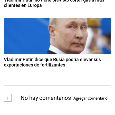
e
2
clientes en Europa
t
0
e
n
9
2
,
d
5
t
e
p
ju
e
r
n
t
i
r
a
o
ó
d
d
l
e
Vladimir Putin dice que Rusia podría elevar sus
e
2
exportaciones de fertilizantes
a
0
o
2
2
,
3
s
2
R
d
u
e
n
s
+
No hay comentarios
Agregar comentario
o
i
vi
a
e
,