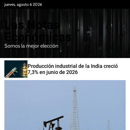
S
jueves, agosto 6 2026
k
i
Las Notas
p
t
Económicas
o
Somos la mejor elección
c
M
B
o
e
u
n
n
s
Producción industrial de la India creció
t
u
c
7,3% en junio de 2026
e
a
r
n
t