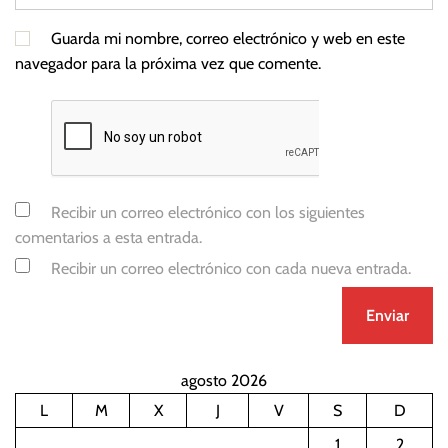
u
t
Guarda mi nombre, correo electrónico y web en este
i
navegador para la próxima vez que comente.
n
Recibir un correo electrónico con los siguientes
comentarios a esta entrada.
Recibir un correo electrónico con cada nueva entrada.
agosto 2026
L
M
X
J
V
S
D
1
2