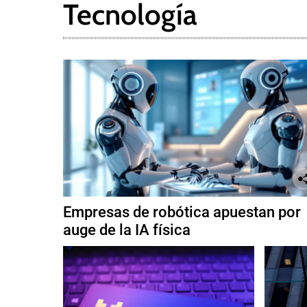
Tecnología
v
a
F
e
d
e
r
a
l
Empresas de robótica apuestan por
auge de la IA física