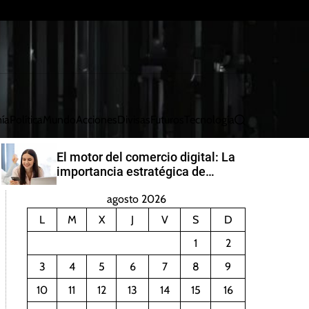
ía
Política
Mundo
Acciones
Divisas
Futuros
Tecnología
B
u
s
El motor del comercio digital: La
c
importancia estratégica de
a
PayRetailers en América Latina
r
agosto 2026
L
M
X
J
V
S
D
1
2
3
4
5
6
7
8
9
10
11
12
13
14
15
16