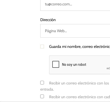
n
a
,
Dirección
I
n
f
l
Guarda mi nombre, correo electróni
a
c
i
ó
n
,
Recibir un correo electrónico con los
R
entrada.
e
Recibir un correo electrónico con ca
s
e
r