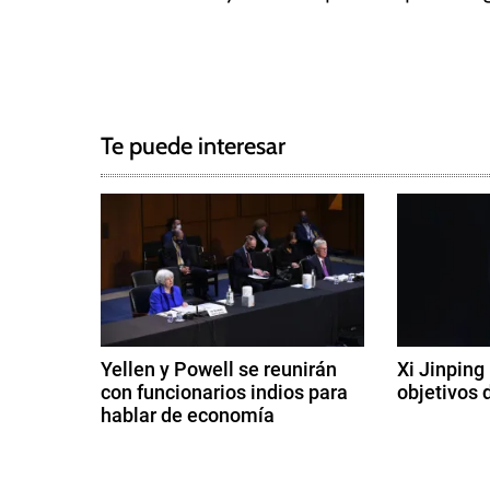
T
N
a
g
a
g
Te puede interesar
e
v
d
e
E
c
g
o
n
a
o
c
m
Yellen y Powell se reunirán
Xi Jinping
í
con funcionarios indios para
objetivos 
i
a
hablar de economía
9
,
ó
1
d
E
2
e
s