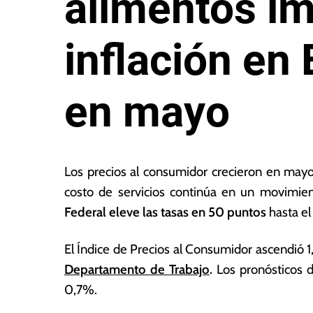
alimentos i
inflación en
en mayo
1
L
0
a
Los precios al consumidor crecieron en mayo
d
s
costo de servicios continúa en un movimie
e
N
Federal eleve las tasas en 50 puntos
hasta el
ju
o
n
ta
i
s
El Índice de Precios al Consumidor ascendió
o
E
Departamento de Trabajo
.
Los pronósticos d
d
c
0,7%.
e
o
2
n