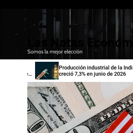
S
k
i
p
t
Las Notas Económ
o
c
Somos la mejor elección
o
n
nfirman
Producción industrial de la India
t
compra de
creció 7,3% en junio de 2026
e
n
t