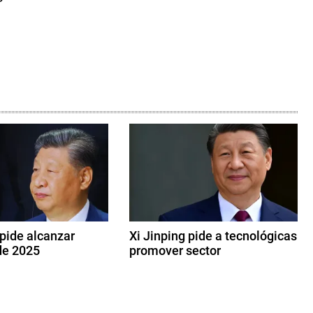
 pide alcanzar
Xi Jinping pide a tecnológicas
de 2025
promover sector
1
7
d