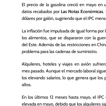
0
ó
El precio de la gasolina creció en mayo en 
2
m
datos recabados por
Las Notas Económicas
.
2
ic
dólares por galón, sugiriendo que el IPC men
a
s
La inflación fue impulsada de igual forma por 
los alimentos, que se dispararon con la gue
del Este. Además de las restricciones en Chin
problema para las cadenas de suministro.
Alquileres, hoteles y viajes en avión sufrier
mes pasado. Aunque el mercado laboral sigue
los elevando salarios, lo que genera que los 
altos.
En los últimos 12 meses hasta mayo, el IPC 
elevada en mayo, debido que los alquileres si