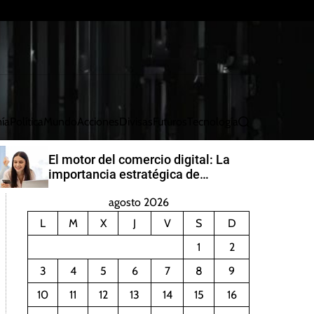
ía
Política
Mundo
Acciones
Divisas
Futuros
Tecnología
B
u
s
El motor del comercio digital: La
c
importancia estratégica de
a
PayRetailers en América Latina
r
agosto 2026
L
M
X
J
V
S
D
1
2
3
4
5
6
7
8
9
10
11
12
13
14
15
16