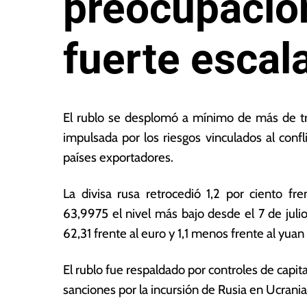
preocupació
fuerte escal
11
L
d
a
El rublo se desplomó a mínimo de más de tr
e
s
impulsada por los riesgos vinculados al confl
o
N
países exportadores.
c
o
t
ta
u
s
La divisa rusa retrocedió 1,2 por ciento fr
b
E
63,9975 el nivel más bajo desde el 7 de julio
r
c
62,31 frente al euro y 1,1 menos frente al yuan
e
o
d
n
e
ó
El rublo fue respaldado por controles de capit
2
m
sanciones por la incursión de Rusia en Ucrani
0
ic