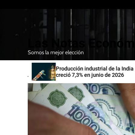
S
k
i
p
t
Las Notas Económ
o
c
Somos la mejor elección
o
n
nfirman
Producción industrial de la India
t
compra de
creció 7,3% en junio de 2026
e
n
t