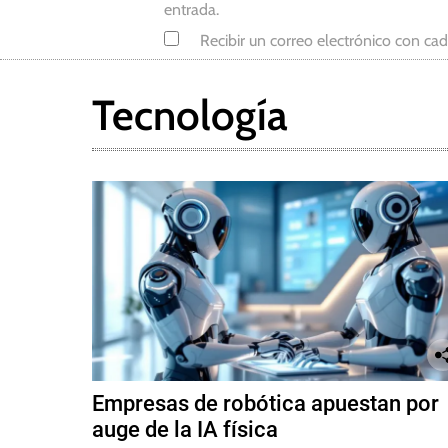
entrada.
a
Recibir un correo electrónico con ca
,
Y
u
Tecnología
a
n
Empresas de robótica apuestan por
auge de la IA física