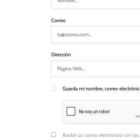
R
a
u
b
Correo
s
l
o
,
R
Dirección
u
s
i
a
Guarda mi nombre, correo electróni
,
U
c
r
a
n
Recibir un correo electrónico con los
i