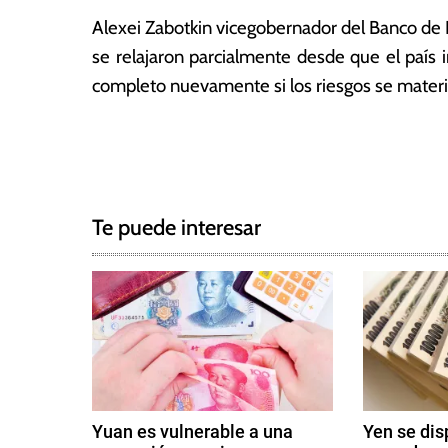
2
a
Alexei Zabotkin vicegobernador del Banco de R
2
s
se relajaron parcialmente desde que el país 
completo nuevamente si los riesgos se materi
T
N
a
g
a
g
Te puede interesar
e
v
d
e
E
u
g
r
o
a
,
c
G
Yuan es vulnerable a una
Yen se dis
u