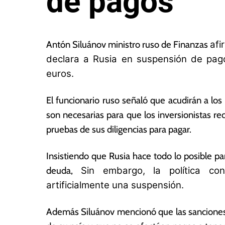
de pagos
11
L
d
a
Antón Siluánov ministro ruso de Finanzas
afi
e
s
declara a Rusia en suspensión de pa
a
N
euros.
b
o
ril
ta
d
s
El funcionario ruso señaló que acudirán a lo
e
E
son necesarias para que los inversionistas r
2
c
pruebas de sus diligencias para pagar.
0
o
2
n
2
ó
Insistiendo que Rusia hace todo lo posible p
m
deuda,
Sin embargo, la política co
ic
artificialmente una suspensión.
a
s
Además Siluánov mencionó que las sanciones 