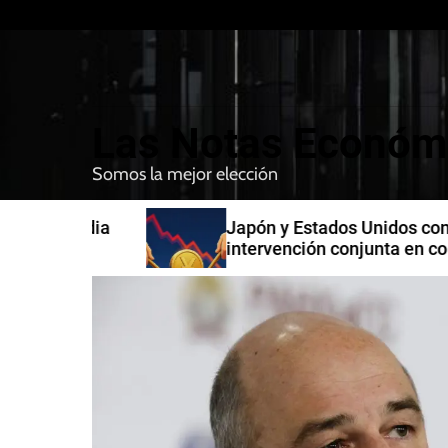
S
k
i
p
t
Las Notas Económ
o
c
Somos la mejor elección
o
n
n India
Japón y Estados Unidos confirman
t
intervención conjunta en compra 
e
yenes
n
t