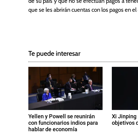
de su país y que no se efectúan pagos a tened
que se les abrirán cuentas con los pagos en el
T
N
a
g
a
g
Te puede interesar
e
v
d
e
A
n
g
t
ó
a
n
c
S
Yellen y Powell se reunirán
Xi Jinping
i
con funcionarios indios para
objetivos 
i
l
hablar de economía
9
u