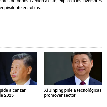
ores de bonos. Debido a esto, explicó a los inversores
 equivalente en rublos.
 pide alcanzar
Xi Jinping pide a tecnológicas
de 2025
promover sector
1