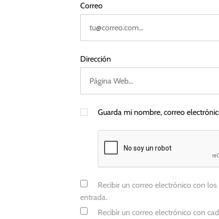
u
Correo
s
r
o
,
P
Dirección
a
g
o
,
Guarda mi nombre, correo electróni
T
r
i
b
u
n
Recibir un correo electrónico con los
a
entrada.
l
Recibir un correo electrónico con ca
e