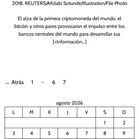
2018. REUTERS/Afolabi Sotunde/Illustration/File Photo
El alza de la primera criptomoneda del mundo, el
bitcóin y otros pares provocaron el impulso entre los
bancos centrales del mundo para desarrollar sus
[+Información…]
P
…
←
Atrás
1
6
7
a
agosto 2026
g
L
M
X
J
V
S
D
i
1
2
n
3
4
5
6
7
8
9