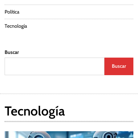
r
Política
a
d
Tecnología
a
Buscar
s
Buscar
Tecnología