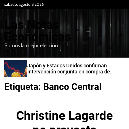
S
sábado, agosto 8 2026
k
i
Las Notas
p
t
Económicas
o
Somos la mejor elección
c
M
B
o
e
u
n
n
s
Japón y Estados Unidos confirman
t
u
c
intervención conjunta en compra de
e
a
yenes
r
n
Etiqueta:
Banco Central
t
Christine Lagarde