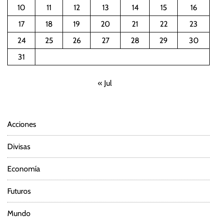
10
11
12
13
14
15
16
a
17
18
19
20
21
22
23
c
24
25
26
27
28
29
30
i
31
ó
« Jul
n
d
Acciones
e
Divisas
e
Economía
n
Futuros
t
Mundo