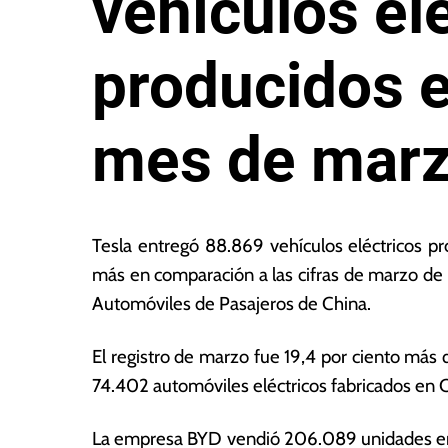
vehículos el
producidos e
mes de mar
4
L
d
a
Tesla entregó 88.869 vehículos eléctricos p
e
s
más en comparación a las cifras de marzo de 2
a
N
Automóviles de Pasajeros de China.
b
o
ril
ta
d
s
El registro de marzo fue 19,4 por ciento más 
e
E
74.402 automóviles eléctricos fabricados en 
2
c
0
o
La empresa BYD vendió 206.089 unidades en m
2
n