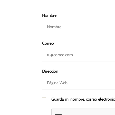
r
5
2
3
a
Nombre
d
a
Correo
s
Dirección
Guarda mi nombre, correo electróni