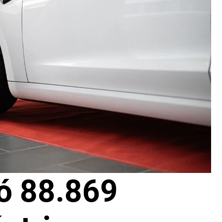
gó 88.869