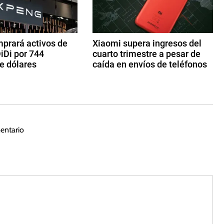
prará activos de
Xiaomi supera ingresos del
iDi por 744
cuarto trimestre a pesar de
e dólares
caída en envíos de teléfonos
2
4
d
e
m
entario
ar
z
o
d
e
2
0
2
3