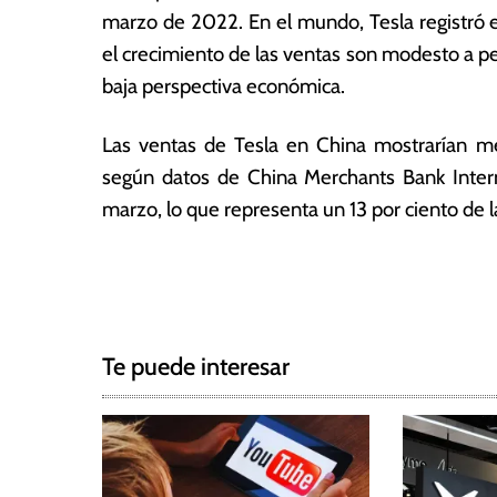
3
ó
marzo de 2022. En el mundo, Tesla registró e
m
el crecimiento de las ventas son modesto a pe
ic
baja perspectiva económica.
a
s
Las ventas de Tesla en China mostrarían mej
según datos de China Merchants Bank Intern
marzo, lo que representa un 13 por ciento de 
T
N
a
g
a
g
Te puede interesar
e
v
d
e
c
h
g
i