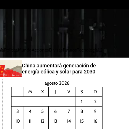
ía
Política
Mundo
Acciones
Divisas
Futuros
Tecnología
B
u
s
China aumentará generación de
c
energía eólica y solar para 2030
a
r
agosto 2026
L
M
X
J
V
S
D
1
2
3
4
5
6
7
8
9
10
11
12
13
14
15
16