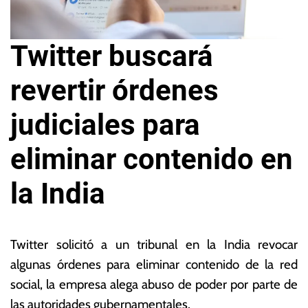
Twitter buscará
revertir órdenes
judiciales para
eliminar contenido en
la India
5
L
d
a
Twitter solicitó a un tribunal en la India revocar
e
s
algunas órdenes para eliminar contenido de la red
ju
N
social, la empresa alega abuso de poder por parte de
li
o
o
ta
las autoridades gubernamentales.