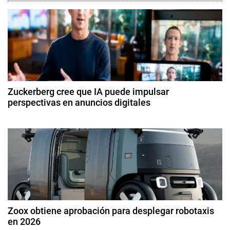
d
e
F
a
g
k
e
a
N
c
e
Zuckerberg cree que IA puede impulsar
w
perspectivas en anuncios digitales
i
s
2
,
ó
7
I
d
n
n
e
d
a
d
i
b
a
ril
e
,
d
e
T
Zoox obtiene aprobación para desplegar robotaxis
e
2
en 2026
w