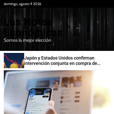
S
domingo, agosto 9 2026
k
i
Las Notas
p
t
Económicas
o
Somos la mejor elección
c
M
B
o
e
u
n
n
s
Japón y Estados Unidos confirman
t
u
c
intervención conjunta en compra de
e
a
yenes
r
n
t