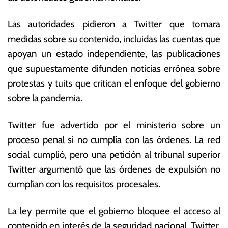
d
s
e
E
Las autoridades pidieron a Twitter que tomara
2
c
medidas sobre su contenido, incluidas las cuentas que
0
o
2
n
apoyan un estado independiente, las publicaciones
2
ó
que supuestamente difunden noticias errónea sobre
m
protestas y tuits que critican el enfoque del gobierno
ic
a
sobre la pandemia.
s
Twitter fue advertido por el ministerio sobre un
proceso penal si no cumplía con las órdenes. La red
social cumplió, pero una petición al tribunal superior
Twitter argumentó que las órdenes de expulsión no
cumplían con los requisitos procesales.
La ley permite que el gobierno bloquee el acceso al
contenido en interés de la seguridad nacional, Twitter,