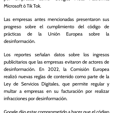
r
s
Microsoft ó Tik Tok.
e
E
r
c
Las empresas antes mencionadas presentaron sus
o
o
d
n
progreso sobre el cumplimiento del código de
e
ó
prácticas de la Unión Europea sobre la
2
m
desinformación.
0
ic
2
a
3
s
Los reportes señalan datos sobre los ingresos
publicitarios que las empresas evitaron de actores de
desinformación. En 2022, la Comisión Europea
realizó nuevas reglas de contenido como parte de la
Ley de Servicios Digitales, que permite regular y
multar a empresas en su facturación por realizar
infracciones por desinformación.
Google dijo estar comprometido a hacer que el código