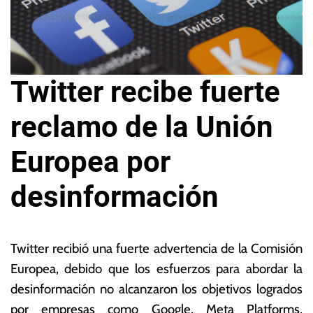
Twitter recibe fuerte
reclamo de la Unión
Europea por
desinformación
9
L
d
a
Twitter recibió una fuerte advertencia de la Comisión
e
s
Europea, debido que los esfuerzos para abordar la
f
N
desinformación no alcanzaron los objetivos logrados
e
o
b
ta
por empresas como Google, Meta Platforms,