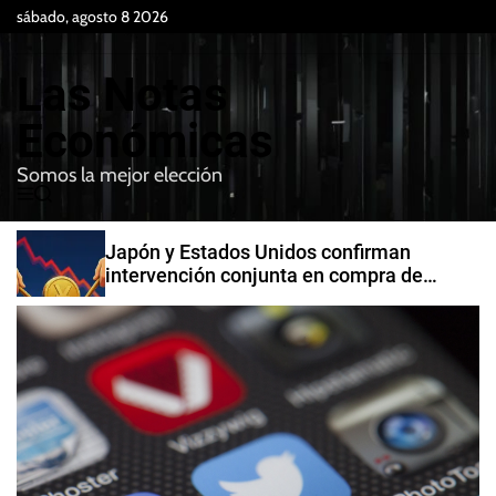
S
sábado, agosto 8 2026
k
i
Las Notas
p
t
Económicas
o
Somos la mejor elección
c
M
B
o
e
u
n
n
s
Japón y Estados Unidos confirman
t
u
c
intervención conjunta en compra de
e
a
yenes
r
n
t