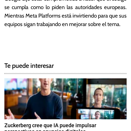
se cumpla como lo piden las autoridades europeas.
Mientras Meta Platforms está invirtiendo para que sus
equipos sigan trabajando en mejorar sobre el tema.
T
N
a
g
a
g
Te puede interesar
e
v
d
e
G
o
g
o
g
a
l
c
e
Zuckerberg cree que IA puede impulsar
,