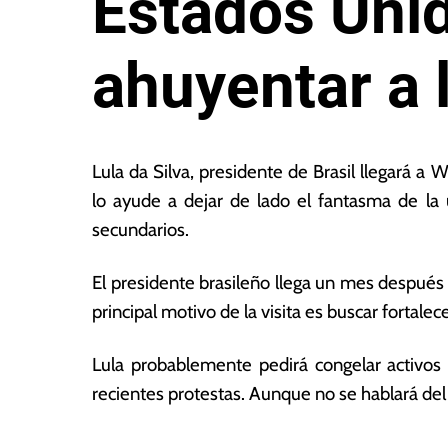
Estados Uni
ahuyentar a 
9
L
d
a
Lula da Silva, presidente de Brasil llegará a
e
s
lo ayude a dejar de lado el fantasma de la
f
N
secundarios.
e
o
b
ta
r
s
El presidente brasileño llega un mes después 
e
E
principal motivo de la visita es buscar fortal
r
c
o
o
Lula probablemente pedirá congelar activos
d
n
e
ó
recientes protestas. Aunque no se hablará del
2
m
0
ic
T