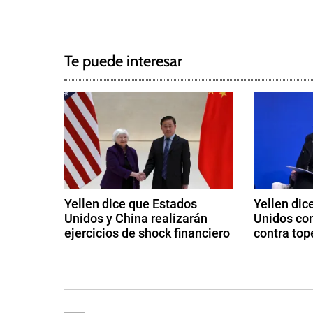
2
a
N
a
3
s
g
a
g
Te puede interesar
e
v
d
e
C
o
g
m
e
a
r
c
c
Yellen dice que Estados
Yellen dic
i
Unidos y China realizarán
Unidos co
i
o
ejercicios de shock financiero
contra top
,
ó
8
9
D
d
d
e
n
e
e
m
a
o
o