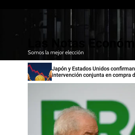
S
k
i
p
t
Las Notas Económ
o
c
Somos la mejor elección
o
n
n India
Japón y Estados Unidos confirman
t
intervención conjunta en compra 
e
yenes
n
t