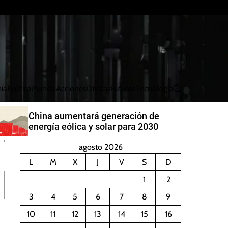
ía
Política
Mundo
Acciones
Divisas
Futuros
Tecnología
B
u
s
China aumentará generación de
c
energía eólica y solar para 2030
a
r
agosto 2026
L
M
X
J
V
S
D
1
2
3
4
5
6
7
8
9
10
11
12
13
14
15
16