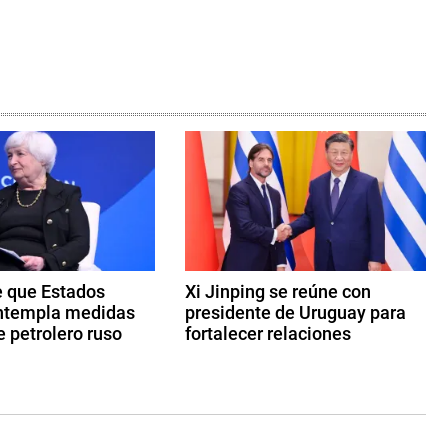
e que Estados
Xi Jinping se reúne con
ntempla medidas
presidente de Uruguay para
e petrolero ruso
fortalecer relaciones
2
2
d
e