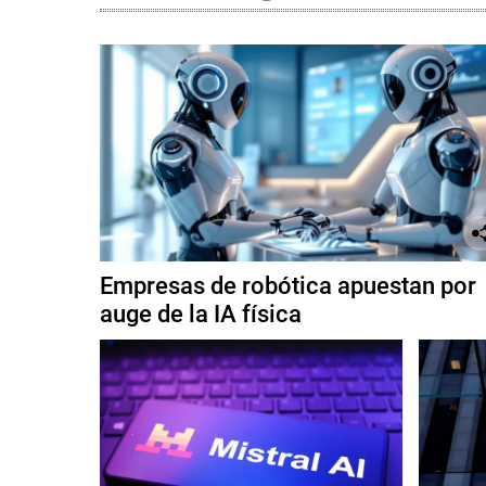
d
e
n
,
L
u
l
a
d
a
S
Empresas de robótica apuestan por
i
auge de la IA física
l
v
a