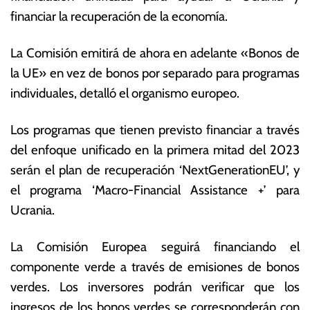
e
s
financiar la recuperación de la economía.
m
E
br
c
La Comisión emitirá de ahora en adelante «Bonos de
e
o
d
n
la UE» en vez de bonos por separado para programas
e
ó
individuales, detalló el organismo europeo.
2
m
0
ic
Los programas que tienen previsto financiar a través
2
a
2
s
del enfoque unificado en la primera mitad del 2023
serán el plan de recuperación ‘NextGenerationEU’, y
el programa ‘Macro-Financial Assistance +’ para
Ucrania.
La Comisión Europea seguirá financiando el
componente verde a través de emisiones de bonos
verdes. Los inversores podrán verificar que los
ingresos de los bonos verdes se corresponderán con