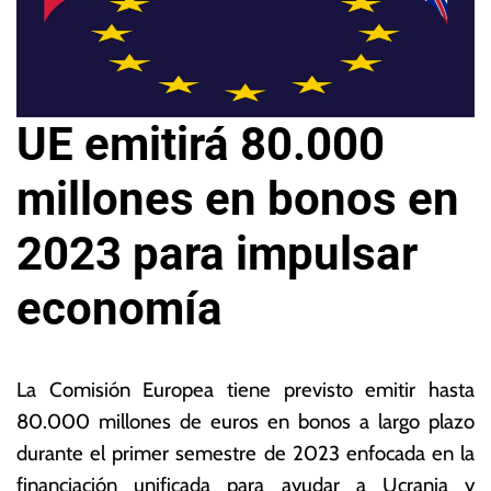
UE emitirá 80.000
millones en bonos en
2023 para impulsar
economía
1
L
9
a
La Comisión Europea tiene previsto emitir hasta
d
s
80.000 millones de euros en bonos a largo plazo
e
N
durante el primer semestre de 2023 enfocada en la
di
o
ci
ta
financiación unificada para ayudar a Ucrania y