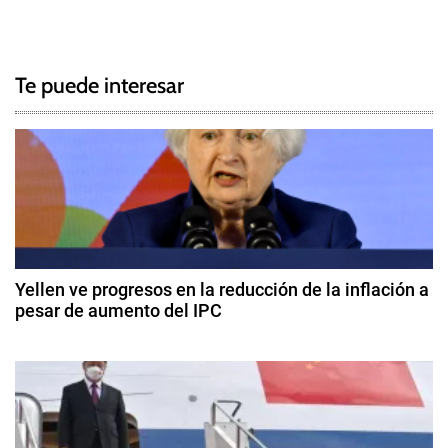
N
a
g
a
g
Te puede interesar
e
v
d
e
B
o
g
n
o
a
s
c
,
Yellen ve progresos en la reducción de la inflación a
E
pesar de aumento del IPC
i
c
1
o
ó
4
n
d
o
n
e
m
f
d
í