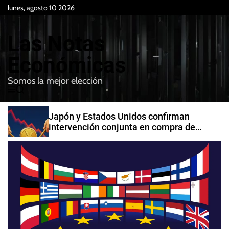
S
lunes, agosto 10 2026
k
i
Las Notas
p
t
Económicas
o
Somos la mejor elección
c
M
B
o
e
u
n
n
s
Japón y Estados Unidos confirman
t
u
c
intervención conjunta en compra de
e
a
yenes
r
n
t