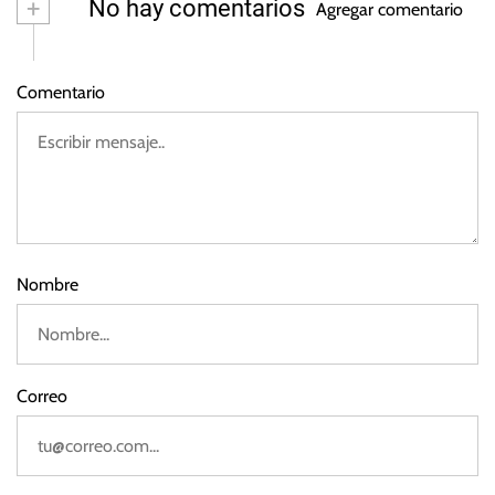
+
No hay comentarios
3
Agregar comentario
y
o
o
p
d
e
Comentario
e
o
2
0
2
3
Nombre
Correo