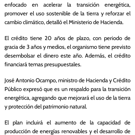
enfocado en acelerar la transición energética,
di
o
ci
ta
promover el uso sostenible de la tierra y reforzar el
e
s
cambio climático, detalló el Ministerio de Hacienda.
m
E
br
c
El crédito tiene 20 años de plazo, con periodo de
e
o
d
n
gracia de 3 años y medios, el organismo tiene previsto
e
ó
desembolsar el dinero este año. Además, el crédito
2
m
financiará temas presupuestales.
0
ic
2
a
2
s
José Antonio Ocampo, ministro de Hacienda y Crédito
Público expresó que es un respaldo para la transición
energética, agregando que mejorará el uso de la tierra
y protección del patrimonio natural.
El plan incluirá el aumento de la capacidad de
producción de energías renovables y el desarrollo de