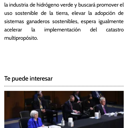
la industria de hidrógeno verde y buscará promover el
uso sostenible de la tierra, elevar la adopción de
sistemas ganaderos sostenibles, espera igualmente
acelerar la implementación del catastro
multipropósito.
T
N
a
g
a
g
Te puede interesar
e
v
d
e
B
a
g
n
c
a
o