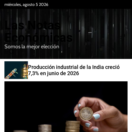
S
miércoles, agosto 5 2026
k
i
Las Notas
p
t
Económicas
o
Somos la mejor elección
c
M
B
o
e
u
n
n
s
Producción industrial de la India creció
t
u
c
7,3% en junio de 2026
e
a
r
n
t