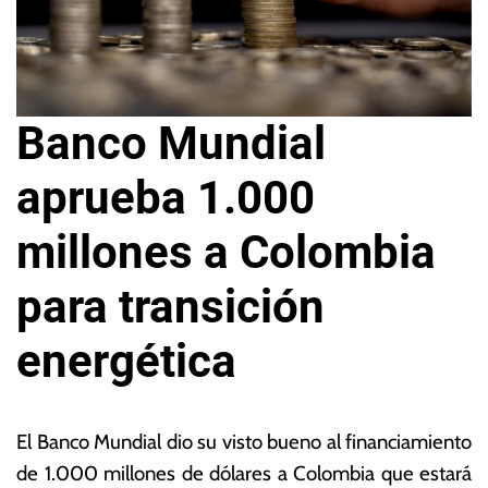
Banco Mundial
aprueba 1.000
millones a Colombia
para transición
energética
2
L
0
a
El Banco Mundial dio su visto bueno al financiamiento
d
s
de 1.000 millones de dólares a Colombia que estará
e
N