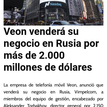
Veon venderá su
negocio en Rusia por
más de 2.000
millones de dólares
2
L
4
a
La empresa de telefonía móvil Veon, anunció que
d
s
venderá su negocio en Rusia, Vimpelcom, a
e
N
miembros del equipo de gestión, encabezado por
n
o
o
ta
Aleksander Torbakhov, director general por 2.150