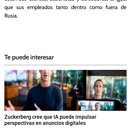
que sus empleados tanto dentro como fuera de
Rusia.
T
N
a
g
a
g
Te puede interesar
e
v
d
e
R
u
g
s
i
a
a
c
,
Zuckerberg cree que IA puede impulsar
T
perspectivas en anuncios digitales
i
e