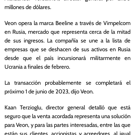
vi
s
millones de dólares.
e
E
m
c
Veon opera la marca Beeline a través de Vimpelcom
br
o
e
n
en Rusia, mercado que representa cerca de la mitad
d
ó
de sus ingresos. La compañía se une a la lista de
e
m
empresas que se deshacen de sus activos en Rusia
2
ic
0
a
desde que el país incursionará militarmente en
2
s
Ucrania a finales de febrero.
2
La transacción probablemente se completará el
próximo 1 de junio de 2023, dijo Veon.
Kaan Terzioglu, director general detalló que está
seguro que la venta acordada representa una solución
para Veon, y para las partes interesadas, entre las que
están sus clientes, accionistas y acreedores, al igual