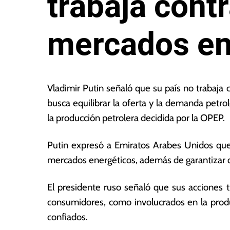
trabaja cont
mercados en
11
L
d
a
Vladimir Putin señaló que su país no trabaja
e
s
busca equilibrar la oferta y la demanda petro
o
N
la producción petrolera decidida por la OPEP.
c
o
t
ta
u
s
Putin expresó a Emiratos Arabes Unidos que 
b
E
mercados energéticos, además de garantizar q
r
c
e
o
El presidente ruso señaló que sus acciones t
d
n
e
ó
consumidores, como involucrados en la produ
2
m
confiados.
0
ic