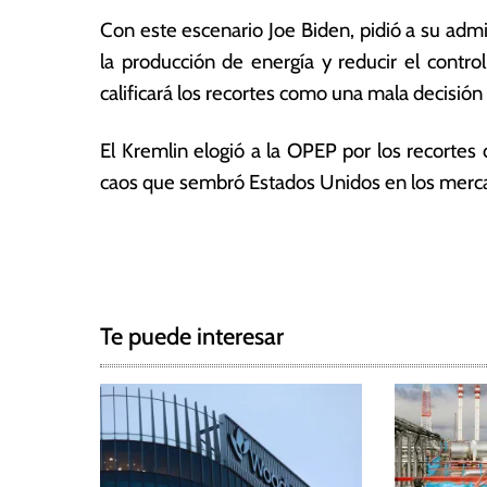
2
a
Con este escenario Joe Biden, pidió a su admi
2
s
la producción de energía y reducir el contr
calificará los recortes como una mala decisión
El Kremlin elogió a la OPEP por los recortes 
caos que sembró Estados Unidos en los merc
T
N
a
g
a
g
Te puede interesar
e
v
d
e
E
s
g
t
a