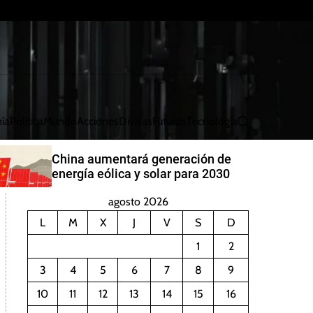
ía
Política
Mundo
Acciones
Divisas
Futuros
Tecnología
B
u
s
China aumentará generación de
c
energía eólica y solar para 2030
a
r
agosto 2026
L
M
X
J
V
S
D
1
2
3
4
5
6
7
8
9
10
11
12
13
14
15
16