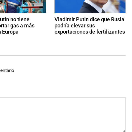
utin no tiene
Vladimir Putin dice que Rusia
ortar gas a más
podría elevar sus
n Europa
exportaciones de fertilizantes
2
3
d
e
n
entario
o
vi
e
m
br
e
d
e
2
0