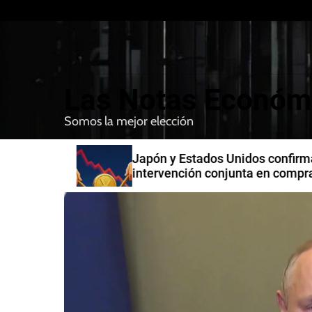
S
k
i
p
t
Las Notas Económ
o
c
Somos la mejor elección
o
n
n India
Japón y Estados Unidos confirman
t
intervención conjunta en compra 
e
yenes
n
t