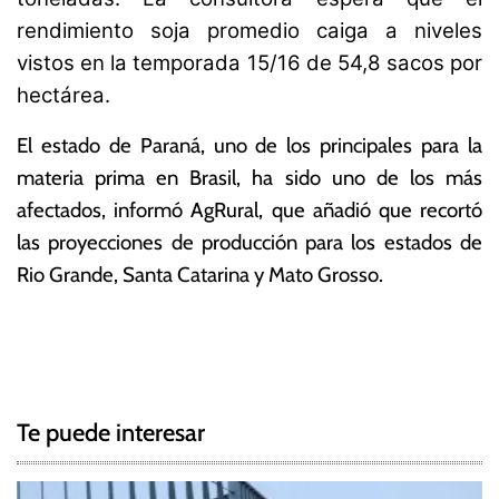
rendimiento soja promedio caiga a niveles
vistos en la temporada 15/16 de 54,8 sacos por
hectárea.
El estado de Paraná, uno de los principales para la
materia prima en Brasil, ha sido uno de los más
afectados, informó AgRural, que añadió que recortó
las proyecciones de producción para los estados de
Rio Grande, Santa Catarina y Mato Grosso.
T
N
a
g
a
g
Te puede interesar
e
v
d
B