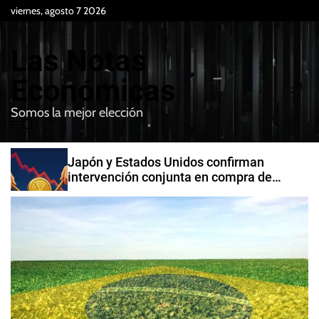
S
viernes, agosto 7 2026
k
i
Las Notas
p
t
Económicas
o
Somos la mejor elección
c
M
B
o
e
u
n
n
s
Japón y Estados Unidos confirman
t
u
c
intervención conjunta en compra de
e
a
yenes
r
n
t