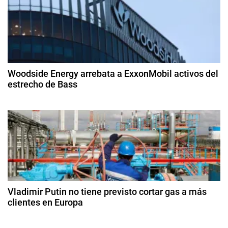
e
r
g
a
s
a
i
c
l
Woodside Energy arrebata a ExxonMobil activos del
,
estrecho de Bass
i
M
2
a
ó
9
t
d
e
n
e
r
ju
d
i
li
a
o
e
P
d
e
r
Vladimir Putin no tiene previsto cortar gas a más
e
2
clientes en Europa
i
0
m
n
9
2