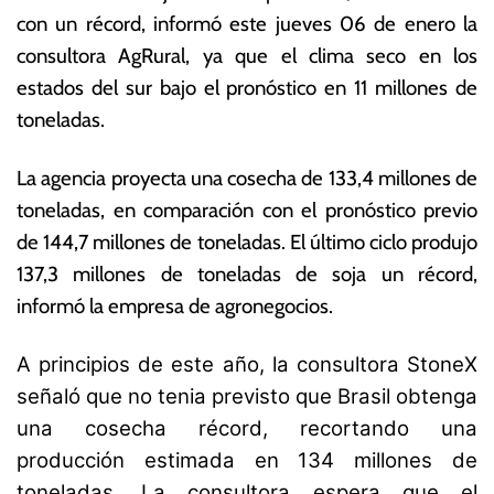
e
s
con un récord, informó este jueves 06 de enero la
e
N
consultora AgRural, ya que el clima seco en los
n
o
e
ta
estados del sur bajo el pronóstico en 11 millones de
r
s
toneladas.
o
E
d
c
La agencia proyecta una cosecha de 133,4 millones de
e
o
2
n
toneladas, en comparación con el pronóstico previo
0
ó
de 144,7 millones de toneladas. El último ciclo produjo
2
m
137,3 millones de toneladas de soja un récord,
2
ic
a
informó la empresa de agronegocios.
s
A principios de este año, la consultora StoneX
señaló que no tenia previsto que Brasil obtenga
una cosecha récord, recortando una
producción estimada en 134 millones de
toneladas.
La consultora espera que el