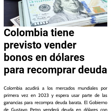
Colombia tiene
previsto vender
bonos en dólares
para recomprar deuda
2
L
4
a
Colombia acudirá a los mercados mundiales por
d
s
primera vez en 2023 y espera usar parte de las
e
N
ganancias para recompra deuda barata. El Gobierno
e
o
n
ta
de Gustavo Petro venderá deuda en dólares con