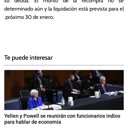
su deuda. El monto de la recompra no se
determinado aún y la liquidación está prevista para el
próximo 30 de enero.
T
N
a
g
a
g
Te puede interesar
e
v
d
e
B
o
g
n
o
a
s
c
,
Yellen y Powell se reunirán con funcionarios indios
C
para hablar de economía
i
o