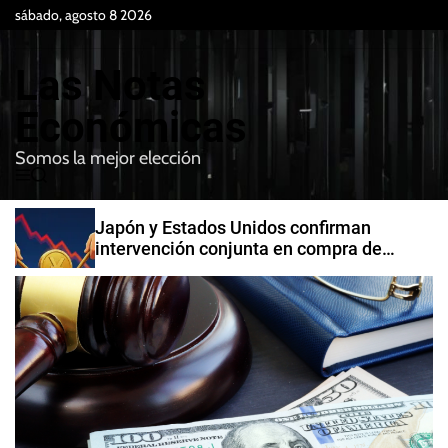
S
sábado, agosto 8 2026
k
i
Las Notas
p
t
Económicas
o
Somos la mejor elección
c
M
B
o
e
u
n
n
s
Japón y Estados Unidos confirman
t
u
c
intervención conjunta en compra de
e
a
yenes
r
n
t