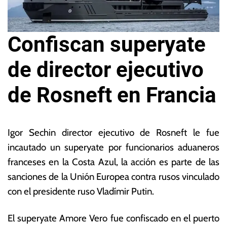
Confiscan superyate
de director ejecutivo
de Rosneft en Francia
3
L
d
a
Igor Sechin director ejecutivo de Rosneft le fue
e
s
incautado un superyate por funcionarios aduaneros
m
N
franceses en la Costa Azul, la acción es parte de las
ar
o
z
ta
sanciones de la Unión Europea contra rusos vinculado
o
s
con el presidente ruso Vladímir Putin.
d
E
e
c
El superyate Amore Vero fue confiscado en el puerto
2
o