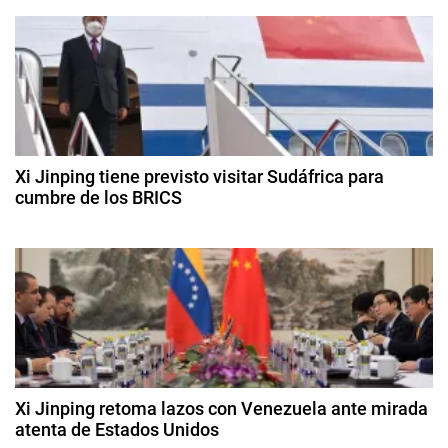
ó
4
n
d
,
n
e
R
f
d
o
e
s
b
e
n
r
e
e
Xi Jinping tiene previsto visitar Sudáfrica para
e
r
cumbre de los BRICS
f
o
t
n
1
d
,
8
e
t
d
S
2
e
u
0
r
a
p
2
g
4
e
a
o
r
s
d
y
t
Xi Jinping retoma lazos con Venezuela ante mirada
a
o
atenta de Estados Unidos
a