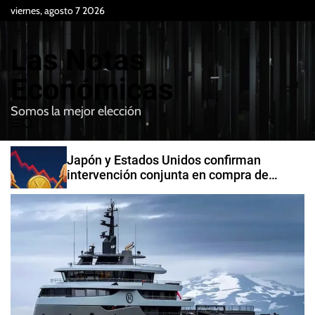
S
viernes, agosto 7 2026
k
i
Las Notas
p
t
Económicas
o
Somos la mejor elección
c
M
B
o
e
u
n
n
s
Japón y Estados Unidos confirman
t
u
c
intervención conjunta en compra de
e
a
yenes
r
n
t