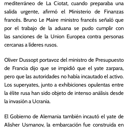
0
n
mediterráneo de La Ciotat, cuando preparaba una
2
ó
salida urgente, afirmó el Ministerio de Finanzas
2
m
francés. Bruno Le Maire ministro francés señaló que
ic
a
por el trabajo de la aduana se pudo cumplir con
s
las sanciones de la Union Europea contra personas
cercanas a líderes rusos.
Oliver Dussopt portavoz del ministro de Presupuesto
de Francia dijo que se impidió que el yate zarpara,
pero que las autoridades no había incautado el activo.
Los superyates, junto a exhibiciones opulentas entre
la élite rusa han sido objeto de intenso análisis desde
la invasión a Ucrania.
El Gobierno de Alemania también incautó el yate de
Alisher Usmanov, la embarcación fue construida en