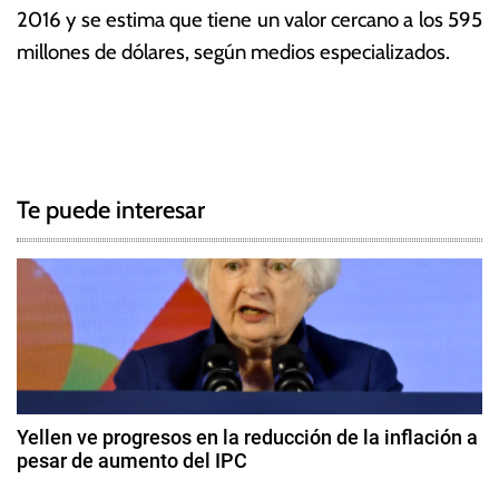
2016 y se estima que tiene un valor cercano a los 595
millones de dólares, según medios especializados.
T
N
a
g
a
g
Te puede interesar
e
v
d
e
I
g
g
o
r
a
S
c
e
Yellen ve progresos en la reducción de la inflación a
c
pesar de aumento del IPC
i
h
1
i