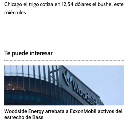
Chicago el trigo cotiza en 12,54 dólares el bushel este
miércoles.
T
N
a
g
a
g
Te puede interesar
e
v
d
e
A
r
g
g
e
a
n
c
t
Woodside Energy arrebata a ExxonMobil activos del
i
estrecho de Bass
i
n
2
a