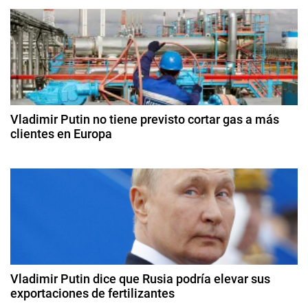
ó
9
,
d
E
n
e
s
ju
d
t
li
a
o
e
d
d
e
o
Vladimir Putin no tiene previsto cortar gas a más
e
2
clientes en Europa
s
0
U
n
9
2
n
d
5
t
e
i
ju
d
r
n
o
i
s
a
o
,
d
d
I
e
Vladimir Putin dice que Rusia podría elevar sus
n
2
exportaciones de fertilizantes
a
0
d