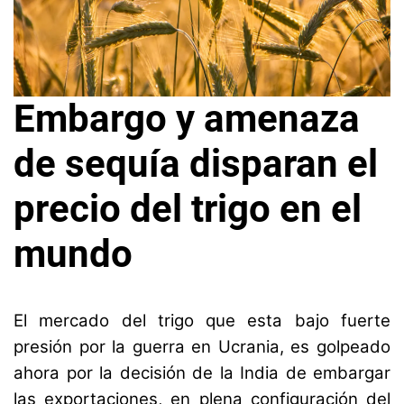
Embargo y amenaza
de sequía disparan el
precio del trigo en el
mundo
1
L
8
a
El mercado del trigo que esta bajo fuerte
d
s
presión por la guerra en Ucrania, es golpeado
e
N
ahora por la decisión de la India de embargar
m
o
a
ta
las exportaciones, en plena configuración del