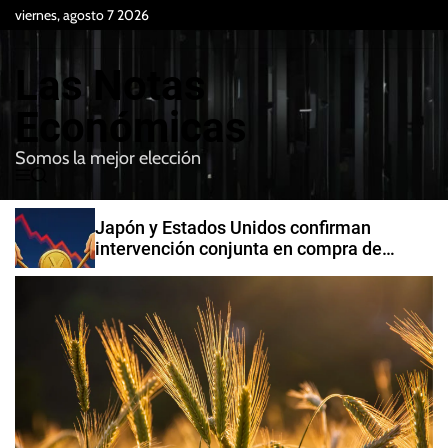
S
viernes, agosto 7 2026
k
i
Las Notas
p
t
Económicas
o
Somos la mejor elección
c
M
B
o
e
u
n
n
s
Japón y Estados Unidos confirman
t
u
c
intervención conjunta en compra de
e
a
yenes
r
n
t