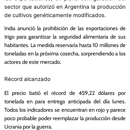
y
s
sector que autorizó en Argentina la producción
o
E
de cultivos genéticamente modificados.
d
c
e
o
India anunció la prohibición de las exportaciones de
2
n
0
ó
trigo para garantizar la seguridad alimentaria de sus
2
m
habitantes. La medida reservaría hasta 10 millones de
2
ic
toneladas en la próxima cosecha, sorprendiendo a los
a
s
actores de este mercado.
Récord alcanzado
El precio batió el récord de 459,22 dólares por
tonelada en para entrega anticipada del día lunes.
Todos los indicadores se encuentran en rojo y parece
poco probable poder reemplazar la producción desde
Ucrania por la guerra.