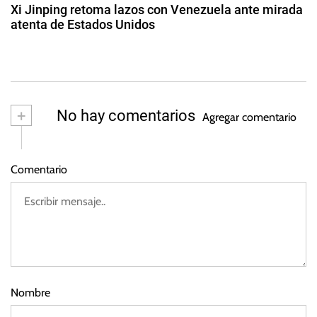
d
r
t
Xi Jinping retoma lazos con Venezuela ante mirada
g
o
atenta de Estados Unidos
a
d
i
2
e
e
d
s
2
v
e
0
a
m
2
a
,
+
No hay comentarios
3
Agregar comentario
y
P
o
o
d
b
Comentario
e
r
2
e
0
z
2
a
3
,
R
e
Nombre
c