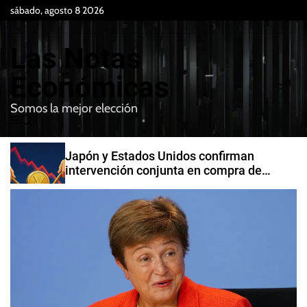
S
sábado, agosto 8 2026
k
i
Las Notas
p
t
Económicas
o
Somos la mejor elección
c
M
B
o
e
u
n
n
s
Japón y Estados Unidos confirman
t
u
c
intervención conjunta en compra de
e
a
yenes
r
n
t