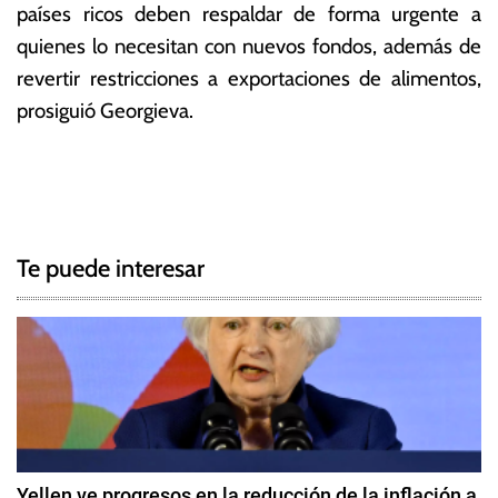
países ricos deben respaldar de forma urgente a
quienes lo necesitan con nuevos fondos, además de
revertir restricciones a exportaciones de alimentos,
prosiguió Georgieva.
T
N
a
g
a
g
Te puede interesar
e
v
d
e
E
u
g
r
o
a
p
c
a
Yellen ve progresos en la reducción de la inflación a