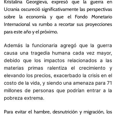
Kristalina Georgieva, expresó que la guerra en
2
o
0
n
Ucrania oscureció significativamente las perspectivas
2
ó
sobre la economía y que el Fondo Monetario
2
m
Internacional va rumbo a recortar sus proyecciones
ic
a
para este año y el próximo.
s
Además la funcionaria agregó que la guerra
causa una tragedia humana cada vez mayor,
debido que los impactos relacionados a las
materias primas ralentiza el crecimiento y
elevando los precios, exacerbado la crisis en el
costo de la vida, y siendo una amenaza para 71
millones de personas que podrían entrar a la
pobreza extrema.
Para evitar el hambre, desnutrición y migración, los