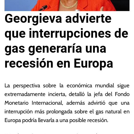
Georgieva advierte
que interrupciones de
gas generaría una
recesión en Europa
1
L
3
a
La perspectiva sobre la económica mundial sigue
d
s
extremadamente incierta, detalló la jefa del Fondo
e
N
Monetario Internacional, además advirtió que una
ju
o
li
ta
interrupción más prolongada sobre el gas natural en
o
s
Europa podría llevarla a una posible recesión.
d
E
e
c