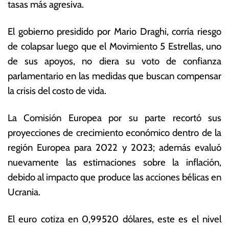
tasas más agresiva.
e
c
2
o
0
n
El gobierno presidido por Mario Draghi, corría riesgo
2
ó
de colapsar luego que el Movimiento 5 Estrellas, uno
2
m
de sus apoyos, no diera su voto de confianza
ic
a
parlamentario en las medidas que buscan compensar
s
la crisis del costo de vida.
La Comisión Europea por su parte recortó sus
proyecciones de crecimiento económico dentro de la
región Europea para 2022 y 2023; además evaluó
nuevamente las estimaciones sobre la inflación,
debido al impacto que produce las acciones bélicas en
Ucrania.
El euro cotiza en 0,99520 dólares, este es el nivel