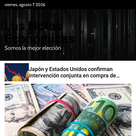
S
viernes, agosto 7 2026
k
i
Las Notas
p
t
Económicas
o
Somos la mejor elección
c
M
B
o
e
u
n
n
s
Japón y Estados Unidos confirman
t
u
c
intervención conjunta en compra de
e
a
yenes
r
n
t