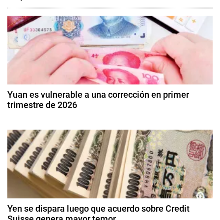
v
d
e
D
i
g
v
i
a
s
c
a
Yuan es vulnerable a una corrección en primer
s
trimestre de 2026
i
,
9
D
ó
d
ó
e
l
n
e
a
n
d
r
e
,
r
e
E
o
d
c
Yen se dispara luego que acuerdo sobre Credit
e
e
Suisse genera mayor temor
o