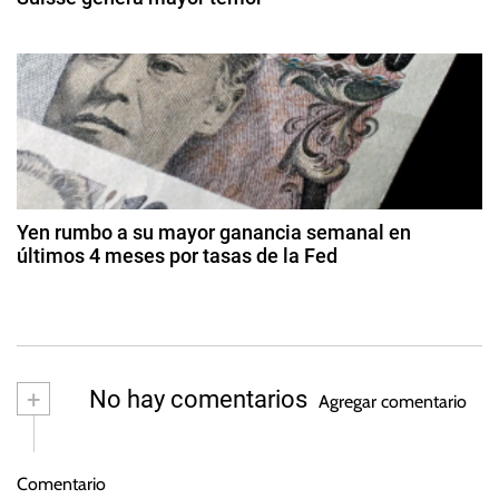
2
n
n
2
0
o
0
2
t
d
m
6
e
í
r
m
a
ar
,
a
z
E
o
d
u
d
Yen rumbo a su mayor ganancia semanal en
r
e
últimos 4 meses por tasas de la Fed
a
2
o
2
0
,
9
s
2
E
d
3
u
e
ju
r
+
No hay comentarios
Agregar comentario
li
o
o
p
d
a
Comentario
e