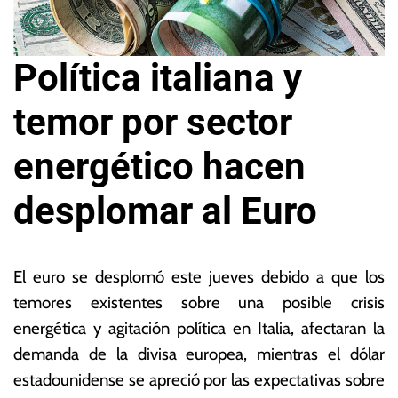
Política italiana y
temor por sector
energético hacen
desplomar al Euro
1
L
4
a
El euro se desplomó este jueves debido a que los
d
s
temores existentes sobre una posible crisis
e
N
energética y agitación política en Italia, afectaran la
ju
o
li
ta
demanda de la divisa europea, mientras el dólar
o
s
estadounidense se apreció por las expectativas sobre
d
E