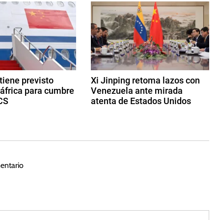
 tiene previsto
Xi Jinping retoma lazos con
dáfrica para cumbre
Venezuela ante mirada
CS
atenta de Estados Unidos
2
d
e
m
a
entario
y
o
d
e
2