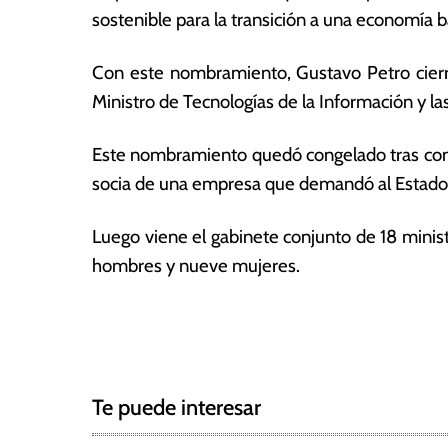
e
ó
sostenible para la transición a una economía ba
2
m
0
ic
Con este nombramiento, Gustavo Petro cierra
2
a
Ministro de Tecnologías de la Información y l
2
s
Este nombramiento quedó congelado tras cono
socia de una empresa que demandó al Estado, 
Luego viene el gabinete conjunto de 18 minis
hombres y nueve mujeres.
T
N
a
g
a
g
Te puede interesar
e
v
d