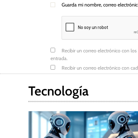
Guarda mi nombre, correo electróni
i
s
t
r
o
s
Recibir un correo electrónico con los
entrada.
Recibir un correo electrónico con ca
Tecnología