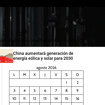
ía
Política
Mundo
Acciones
Divisas
Futuros
Tecnología
B
u
s
China aumentará generación de
c
energía eólica y solar para 2030
a
r
agosto 2026
L
M
X
J
V
S
D
1
2
3
4
5
6
7
8
9
10
11
12
13
14
15
16