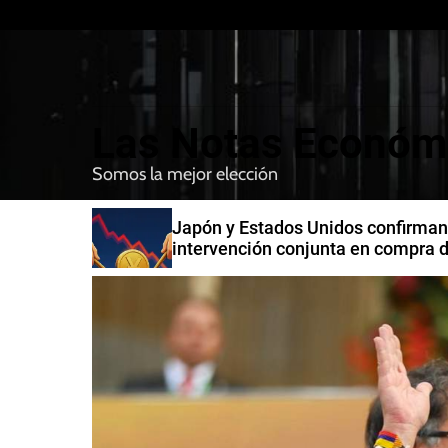
S
k
i
p
t
Las Notas Económ
o
c
Somos la mejor elección
o
n
n India
Japón y Estados Unidos confirman
t
intervención conjunta en compra 
e
yenes
n
t