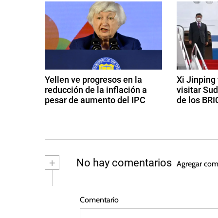
e
A
r
g
t
u
a
r
c
o
Yellen ve progresos en la
Xi Jinping
L
reducción de la inflación a
visitar Su
i
u
pesar de aumento del IPC
de los BRI
n
ó
1
1
a
4
8
,
n
d
d
C
e
e
d
o
f
a
+
No hay comentarios
Agregar com
l
e
g
e
o
b
o
r
s
m
e
Comentario
e
t
b
r
o
i