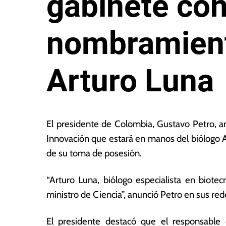
gabinete co
nombramient
Arturo Luna
1
L
5
a
El presidente de Colombia, Gustavo Petro, anu
d
s
Innovación que estará en manos del biólogo 
e
N
de su toma de posesión.
a
o
g
ta
o
s
“Arturo Luna, biólogo especialista en biotec
s
E
ministro de Ciencia”, anunció Petro en sus red
t
c
o
o
El presidente destacó que el responsable 
d
n