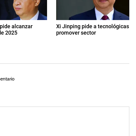
 pide alcanzar
Xi Jinping pide a tecnológicas
de 2025
promover sector
1
7
d
e
f
e
entario
b
r
e
r
o
d
e
2
0