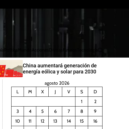
ía
Política
Mundo
Acciones
Divisas
Futuros
Tecnología
B
u
s
China aumentará generación de
c
energía eólica y solar para 2030
a
r
agosto 2026
L
M
X
J
V
S
D
1
2
3
4
5
6
7
8
9
10
11
12
13
14
15
16