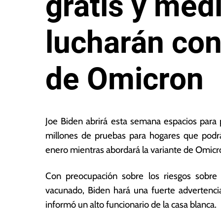
gratis y méd
lucharán con
de Omicron
21
L
d
a
Joe Biden abrirá esta semana espacios pa
e
s
millones de pruebas para hogares que podrán
di
N
enero mientras abordará la variante de Omicr
ci
o
e
ta
m
s
Con preocupación sobre los riesgos sobre
br
E
vacunado, Biden hará una fuerte advertencia
e
c
informó un alto funcionario de la casa blanca.
d
o
e
n