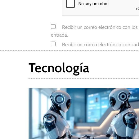
r
k
,
Recibir un correo electrónico con los
O
entrada.
m
Recibir un correo electrónico con ca
i
c
r
Tecnología
o
n