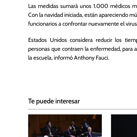
2
ó
Las medidas sumará unos 1.000 médicos mili
0
m
Con la navidad iniciada, están apareciendo múl
21
ic
funcionarios a confrontar nuevamente el virus
a
s
Estados Unidos considera reducir los tie
personas que contraen la enfermedad, para ay
la escuela, informó Anthony Fauci.
T
N
a
g
a
g
Te puede interesar
e
v
d
e
C
O
g
V