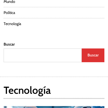
Mundo
r
Política
a
d
Tecnología
a
Buscar
s
Buscar
Tecnología