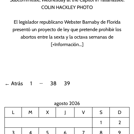
COLIN HACKLEY PHOTO
El legislador republicano Webster Barnaby de Florida
presentó un proyecto de ley que pretende prohibir los
abortos entre la sexta y la octava semanas de
[+Información…]
P
…
←
Atrás
1
38
39
a
agosto 2026
g
L
M
X
J
V
S
D
i
1
2
n
3
4
5
6
7
8
9