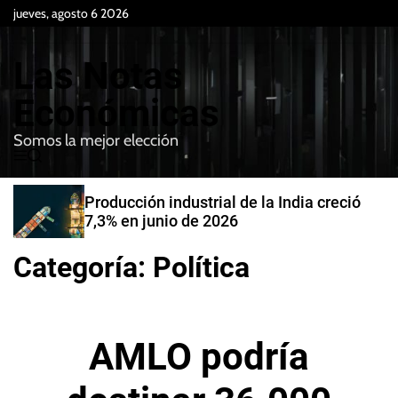
S
jueves, agosto 6 2026
k
i
Las Notas
p
t
Económicas
o
Somos la mejor elección
c
M
B
o
e
u
n
n
s
Producción industrial de la India creció
t
u
c
7,3% en junio de 2026
e
a
r
n
Categoría:
Política
t
AMLO podría