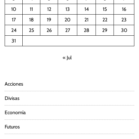
10
11
12
13
14
15
16
a
17
18
19
20
21
22
23
c
24
25
26
27
28
29
30
i
31
ó
« Jul
n
d
Acciones
e
Divisas
e
Economía
n
Futuros
t