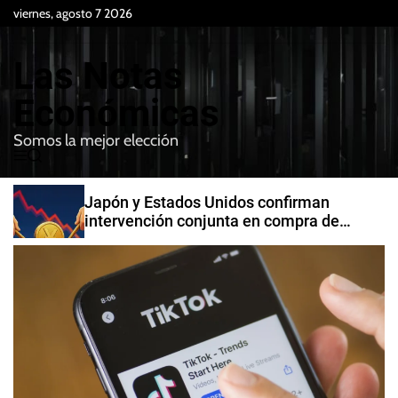
S
viernes, agosto 7 2026
k
i
Las Notas
p
t
Económicas
o
Somos la mejor elección
c
M
B
o
e
u
n
n
s
Japón y Estados Unidos confirman
t
u
c
intervención conjunta en compra de
e
a
yenes
r
n
t