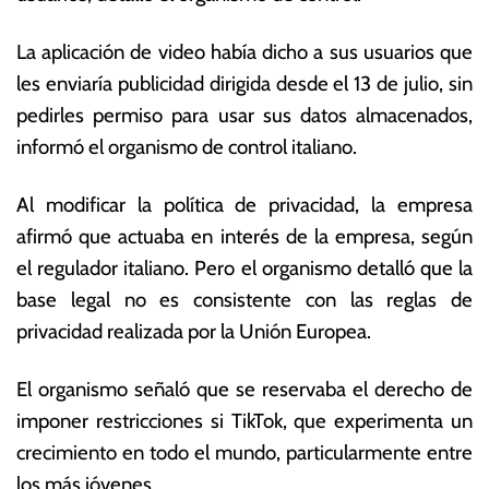
o
s
d
E
La aplicación de video había dicho a sus usuarios que
e
c
les enviaría publicidad dirigida desde el 13 de julio, sin
2
o
0
n
pedirles permiso para usar sus datos almacenados,
2
ó
informó el organismo de control italiano.
2
m
ic
Al modificar la política de privacidad, la empresa
a
s
afirmó que actuaba en interés de la empresa, según
el regulador italiano. Pero el organismo detalló que la
base legal no es consistente con las reglas de
privacidad realizada por la Unión Europea.
El organismo señaló que se reservaba el derecho de
imponer restricciones si TikTok, que experimenta un
crecimiento en todo el mundo, particularmente entre
los más jóvenes.