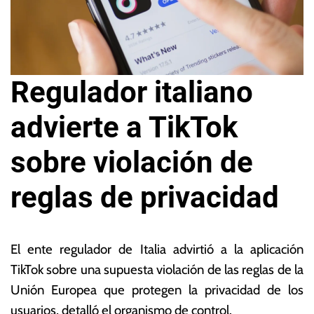
Regulador italiano
advierte a TikTok
sobre violación de
reglas de privacidad
1
L
2
a
El ente regulador de Italia advirtió a la aplicación
d
s
TikTok sobre una supuesta violación de las reglas de la
e
N
Unión Europea que protegen la privacidad de los
ju
o
li
ta
usuarios, detalló el organismo de control.