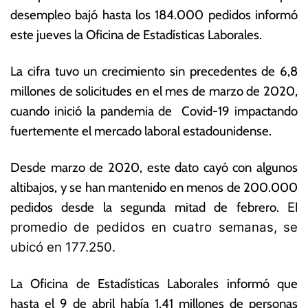
d
s
desempleo bajó hasta los 184.000 pedidos informó
e
N
este jueves la Oficina de Estadísticas Laborales.
a
o
b
ta
ril
s
La cifra tuvo un crecimiento sin precedentes de 6,8
d
E
millones de solicitudes en el mes de marzo de 2020,
e
c
cuando inició la pandemia de Covid-19 impactando
2
o
0
n
fuertemente el mercado laboral estadounidense.
2
ó
2
m
Desde marzo de 2020, este dato cayó con algunos
ic
altibajos, y se han mantenido en menos de 200.000
a
s
pedidos desde la segunda mitad de febrero.
El
promedio de pedidos en cuatro semanas, se
ubicó en 177.250.
La Oficina de Estadísticas Laborales informó que
hasta el 9 de abril había 1,41 millones de personas