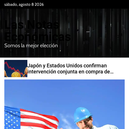
S
sábado, agosto 8 2026
k
i
Las Notas
p
t
Económicas
o
Somos la mejor elección
c
M
B
o
e
u
n
n
s
Japón y Estados Unidos confirman
t
u
c
intervención conjunta en compra de
e
a
yenes
r
n
t