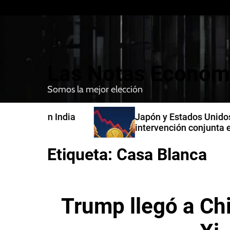
S
k
i
p
t
Las Notas Económ
o
c
Somos la mejor elección
o
n
n India
Japón y Estados Unidos confirman
t
intervención conjunta en compra 
e
yenes
n
Etiqueta:
Casa Blanca
t
Trump llegó a Ch