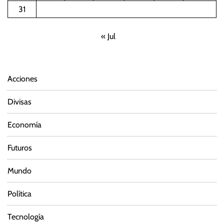
i
31
ó
« Jul
n
d
Acciones
e
Divisas
e
Economía
n
Futuros
t
Mundo
r
Política
a
d
Tecnología