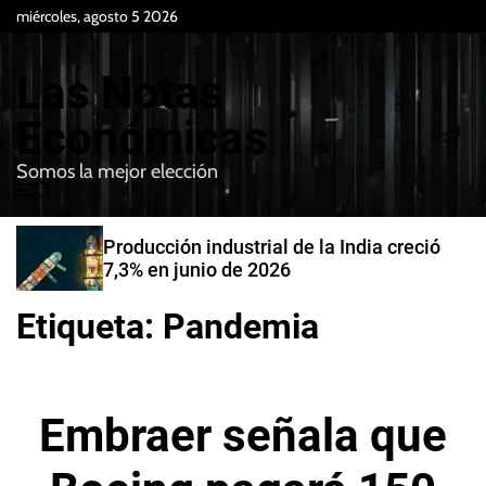
S
miércoles, agosto 5 2026
k
i
Las Notas
p
t
Económicas
o
Somos la mejor elección
c
M
B
o
e
u
n
n
s
Producción industrial de la India creció
t
u
c
7,3% en junio de 2026
e
a
r
n
Etiqueta:
Pandemia
t
Embraer señala que