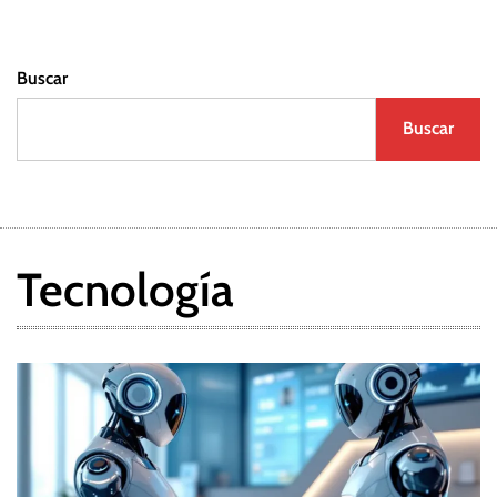
a
Buscar
s
Buscar
Tecnología