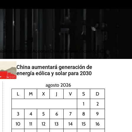
ía
Política
Mundo
Acciones
Divisas
Futuros
Tecnología
B
u
s
China aumentará generación de
c
energía eólica y solar para 2030
a
r
agosto 2026
L
M
X
J
V
S
D
1
2
3
4
5
6
7
8
9
10
11
12
13
14
15
16