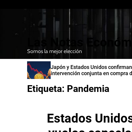
S
k
i
p
t
Las Notas Económ
o
c
Somos la mejor elección
o
n
n India
Japón y Estados Unidos confirman
t
intervención conjunta en compra 
e
yenes
n
Etiqueta:
Pandemia
t
Estados Unidos 