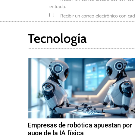
d
entrada.
o
Recibir un correo electrónico con ca
r
e
s
Tecnología
Empresas de robótica apuestan por
auge de la IA física