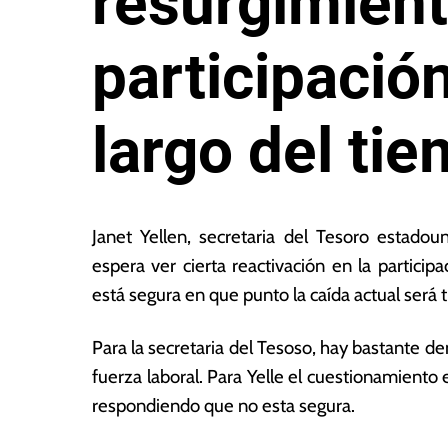
resurgimient
participación
largo del ti
1
L
d
a
Janet Yellen, secretaria del Tesoro estad
e
s
espera ver cierta reactivación en la particip
n
N
está segura en que punto la caída actual será 
o
o
vi
ta
e
s
Para la secretaria del Tesoso, hay bastante
m
E
fuerza laboral. Para Yelle el cuestionamiento e
br
c
respondiendo que no esta segura.
e
o
d
n