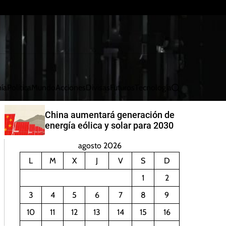
ía
Política
Mundo
Acciones
Divisas
Futuros
Tecnología
B
u
s
China aumentará generación de
c
energía eólica y solar para 2030
a
r
agosto 2026
L
M
X
J
V
S
D
1
2
3
4
5
6
7
8
9
10
11
12
13
14
15
16