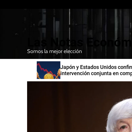
S
k
i
p
t
Las Notas Económ
o
c
Somos la mejor elección
o
n
n India
Japón y Estados Unidos confirman
t
intervención conjunta en compra 
e
yenes
n
t