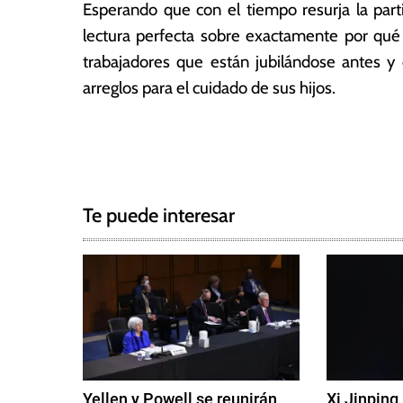
e
ó
Esperando que con el tiempo resurja la parti
2
m
lectura perfecta sobre exactamente por qué 
0
ic
trabajadores que están jubilándose antes 
21
a
s
arreglos para el cuidado de sus hijos.
T
N
a
g
a
g
Te puede interesar
e
v
d
e
E
m
g
p
l
a
e
c
o
Yellen y Powell se reunirán
Xi Jinping