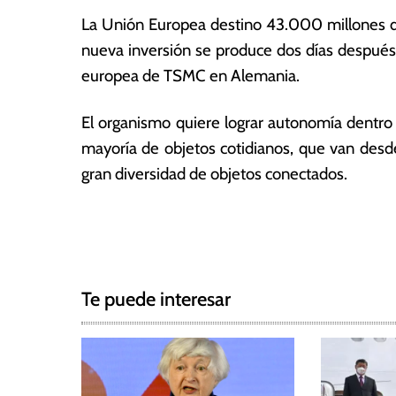
2
a
La Unión Europea destino 43.000 millones d
3
s
nueva inversión se produce dos días después 
europea de TSMC en Alemania.
El organismo quiere lograr autonomía dentro d
mayoría de objetos cotidianos, que van desde 
gran diversidad de objetos conectados.
T
N
a
g
a
g
Te puede interesar
e
v
d
e
A
l
g
e