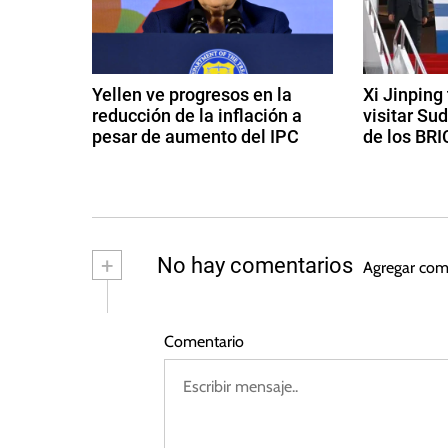
m
a
a
c
n
Yellen ve progresos en la
Xi Jinping
i
reducción de la inflación a
visitar Su
i
a
pesar de aumento del IPC
de los BRI
,
ó
1
1
E
4
8
u
n
d
d
r
e
e
d
o
f
a
+
No hay comentarios
Agregar com
p
e
g
e
a
b
o
r
s
,
e
Comentario
e
t
T
r
o
h
n
o
d
i
d
e
t
e
e
2