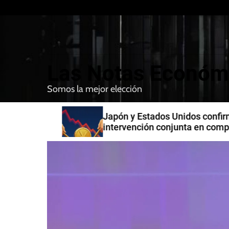
S
k
i
p
t
Las Notas Económ
o
c
Somos la mejor elección
o
n
n India
Japón y Estados Unidos confirman
t
intervención conjunta en compra 
e
yenes
n
t