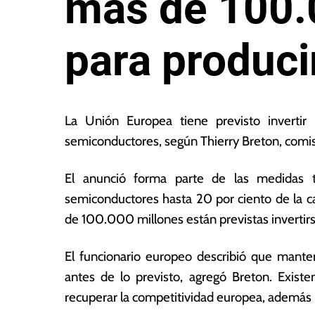
más de 100.
para produci
1
L
0
a
La Unión Europea tiene previsto inverti
d
s
semiconductores, según Thierry Breton, comis
e
N
a
o
El anunció forma parte de las medidas 
g
ta
o
s
semiconductores hasta 20 por ciento de la 
s
E
de 100.000 millones están previstas invertirs
t
c
o
o
El funcionario europeo describió que mantend
d
n
e
ó
antes de lo previsto, agregó Breton. Exis
2
m
recuperar la competitividad europea, además l
0
ic