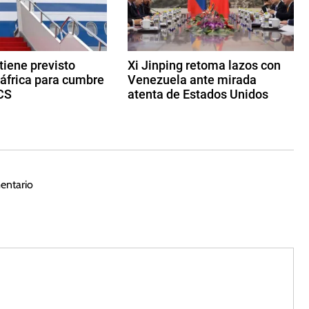
 tiene previsto
Xi Jinping retoma lazos con
dáfrica para cumbre
Venezuela ante mirada
CS
atenta de Estados Unidos
2
d
e
m
a
entario
y
o
d
e
2
0
2
3